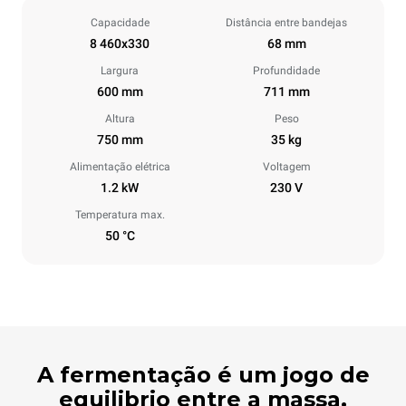
Capacidade
Distância entre bandejas
8 460x330
68 mm
Largura
Profundidade
600 mm
711 mm
Altura
Peso
750 mm
35 kg
Alimentação elétrica
Voltagem
1.2 kW
230 V
Temperatura max.
50 °C
A fermentação é um jogo de
equilibrio entre a massa,