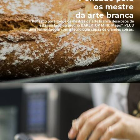
os mestre
da arte branca
Pensado para todos os mestres da arte branca desejosos de
estar ao lado do próprio BAKERTOP MIND.Maps™ PLUS
uma fermentadora com a tecnologia capaz de grandes coisas.