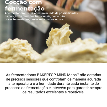
Cocção com
fermentação
A fermentadora UNOX abre um mundo de possibilidades
na cocção de produtos tradicionais, como pão,
doces fermentados, croissant e muitos outros.
As fermentadoras BAKERTOP MIND.Maps™ são dotadas
de precisos sensores que controlam de maneira acurada
a temperatura e a humidade durante cada instante do
processo de fermentação e intervém para garantir sempre
os resultados excelentes e repetíveis.