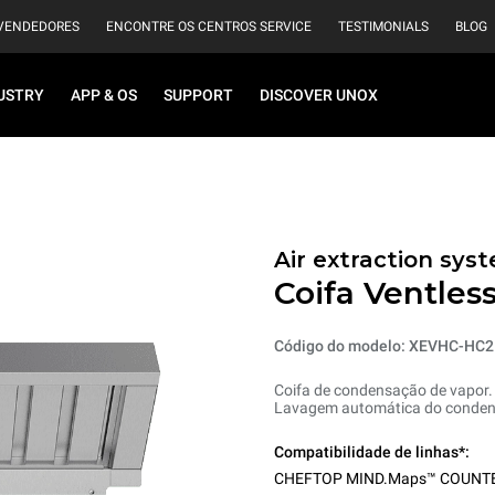
VENDEDORES
ENCONTRE OS CENTROS SERVICE
TESTIMONIALS
BLOG
USTRY
APP & OS
SUPPORT
DISCOVER UNOX
Air extraction syst
Coifa Ventles
Código do modelo: XEVHC-HC2
Coifa de condensação de vapor.
Lavagem automática do conden
Compatibilidade de linhas*:
CHEFTOP MIND.Maps™ COUNT