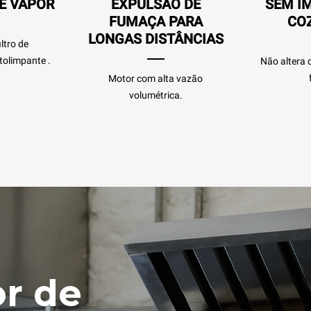
E VAPOR
EXPULSÃO DE
SEM I
FUMAÇA PARA
CO
LONGAS DISTÂNCIAS
ltro de
olimpante .
Não altera
Motor com alta vazão
volumétrica.
or de