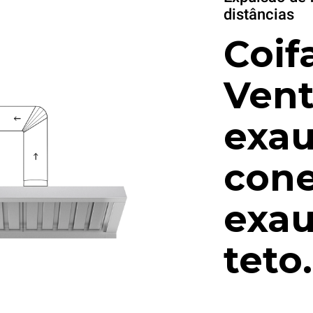
distâncias
Coif
Vent
exau
cone
exau
teto.