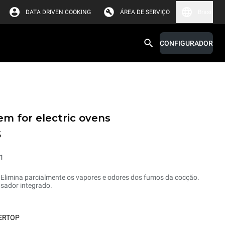
DATA DRIVEN COOKING
ÁREA DE SERVIÇO
Brasil
CONFIGURADOR
em for electric ovens
s
1
 Elimina parcialmente os vapores e odores dos fumos da cocção.
sador integrado.
ERTOP