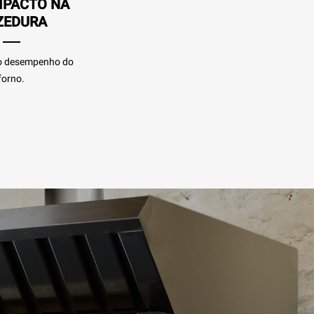
MPACTO NA
ZEDURA
 o desempenho do
forno.