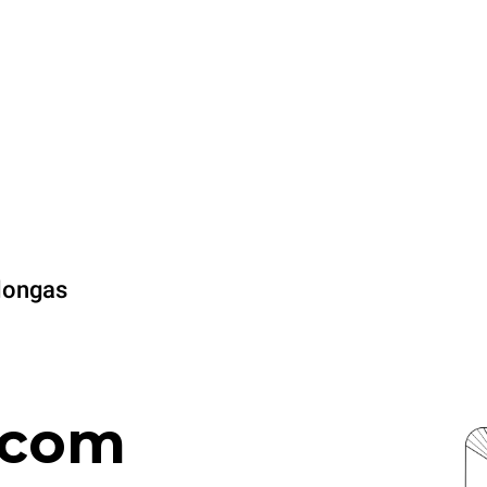
longas
 com