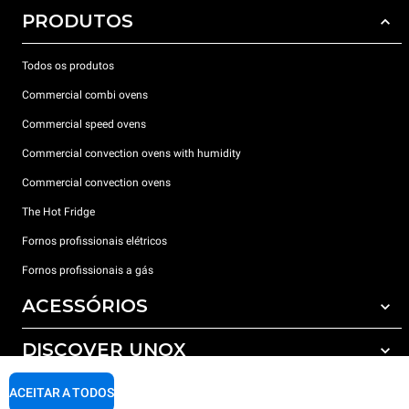
PRODUTOS
Todos os produtos
Commercial combi ovens
Commercial speed ovens
Commercial convection ovens with humidity
Commercial convection ovens
The Hot Fridge
Fornos profissionais elétricos
Fornos profissionais a gás
ACESSÓRIOS
DISCOVER UNOX
Todos os acessórios
Detergents for automatic washing
SUPPORT
ACEITAR A TODOS
Os nossos escritórios no mundo
Detergents for manual washing