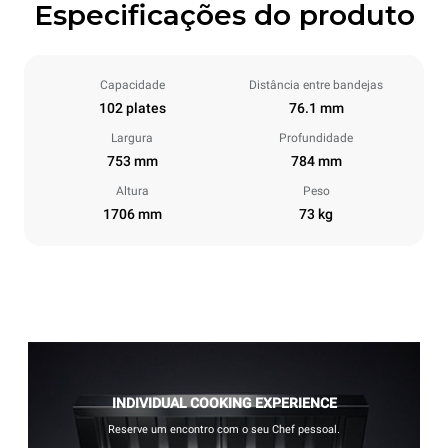
Especificações do produto
Capacidade
Distância entre bandejas
102 plates
76.1 mm
Largura
Profundidade
753 mm
784 mm
Altura
Peso
1706 mm
73 kg
INDIVIDUAL COOKING EXPERIENCE
Reserve um encontro com o seu Chef pessoal.