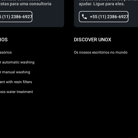
istas para uma consultoria
ajudar. Ligue para eles.
5 (11) 2386-6927
+55 (11) 2386-6927
IOS
DISCOVER UNOX
ssórios
Os nossos escritórios no mundo
or automatic washing
or manual washing
nt with resin filters
sis water treatment