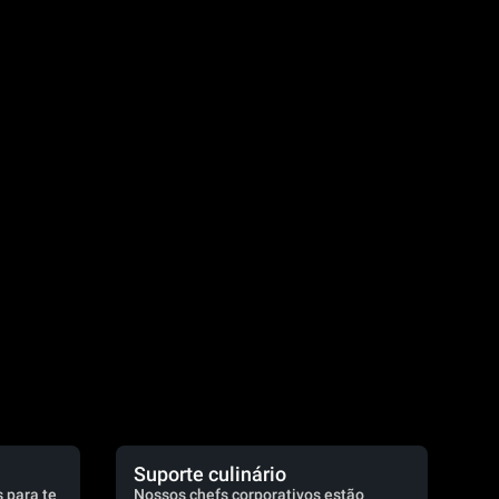
.
Suporte culinário
 para te
Nossos chefs corporativos estão