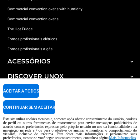
Commercial convection ovens with humidity
Commercial convection ovens
The Hot Fridge
Fornos profissionais elétricos
Fornos profissionais a gás
ACESSÓRIOS
DISCOVER UNOX
Todos os acessórios
Detergents for automatic washing
SUPPORT
ACEITAR A TODOS
Os nossos escritórios no mundo
Detergents for manual washing
Water treatment with resin filters
Garantia Unox
CONTINUAR SEM ACEITAR
Reverse osmosis water treatment
Encontre os Revendedores
Este site utiliza cookies técnicos e, somente após obter o consentimento do usuário, cookies
de perfil ou outras ferramentas de rastreamento para enviar mensagens publicitárias de
Encontre os Centros Service
acordo com as preferências expressas pelo próprio usuário no uso da funcionalidade e na
navegação na rede e / ou para o objetivo de analisar e monitorar o comportamento do
AI Content Disclaimer
Privacy policy
Cookie policy
visitante, inclusive de terceiros. Para obter mais informações e personalizar suas
preferências, mesmo se você negar seu consentimento, consulte a página
Mais Informações
.