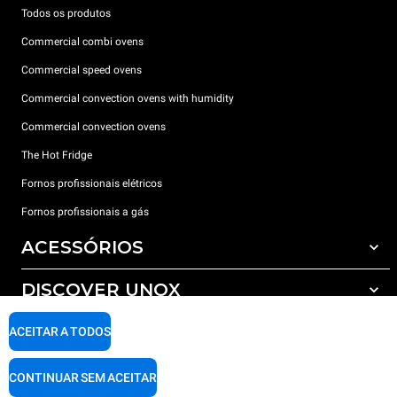
Todos os produtos
Commercial combi ovens
Commercial speed ovens
Commercial convection ovens with humidity
Commercial convection ovens
The Hot Fridge
Fornos profissionais elétricos
Fornos profissionais a gás
ACESSÓRIOS
DISCOVER UNOX
Todos os acessórios
Detergents for automatic washing
SUPPORT
ACEITAR A TODOS
Os nossos escritórios no mundo
Detergents for manual washing
Water treatment with resin filters
Garantia Unox
CONTINUAR SEM ACEITAR