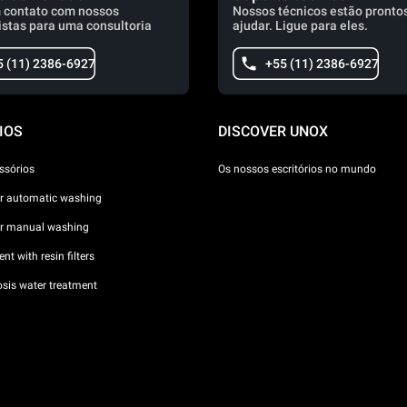
 contato com nossos
Nossos técnicos estão prontos
istas para uma consultoria
ajudar. Ligue para eles.
5 (11) 2386-6927
+55 (11) 2386-6927
IOS
DISCOVER UNOX
ssórios
Os nossos escritórios no mundo
or automatic washing
or manual washing
nt with resin filters
sis water treatment