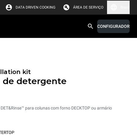
DATA DRIVEN COOKING
ÁREA DE SERVIÇO
Brasil
CONFIGURADOR
lation kit
o de detergente
ão DET&Rinse™ para colunas com forno DECKTOP ou armário
TERTOP