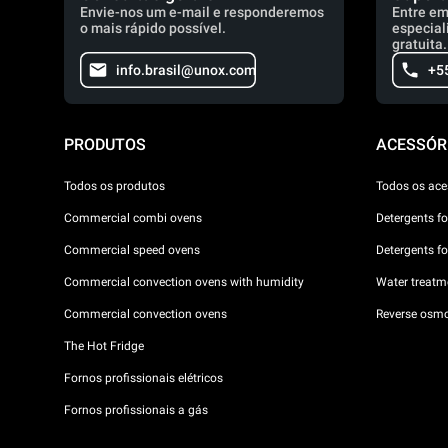
Envie-nos um e-mail e responderemos
Entre em
o mais rápido possível.
especial
gratuita.
info.brasil@unox.com
+5
PRODUTOS
ACESSÓR
Todos os produtos
Todos os ace
Commercial combi ovens
Detergents f
Commercial speed ovens
Detergents f
Commercial convection ovens with humidity
Water treatme
Commercial convection ovens
Reverse osmo
The Hot Fridge
Fornos profissionais elétricos
Fornos profissionais a gás