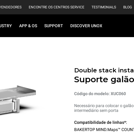
VENDEDORES
ENCONTRE OS CENTROS SERVICE
TESTIMONIALS
BLOG
USTRY
APP & OS
SUPPORT
DISCOVER UNOX
Double stack instal
Suporte galã
Código do modelo: XUC060
Necessário para colocar o gal
intermediário sem porta
Compatibilidade de linhas*:
BAKERTOP MIND.Maps™ COUN