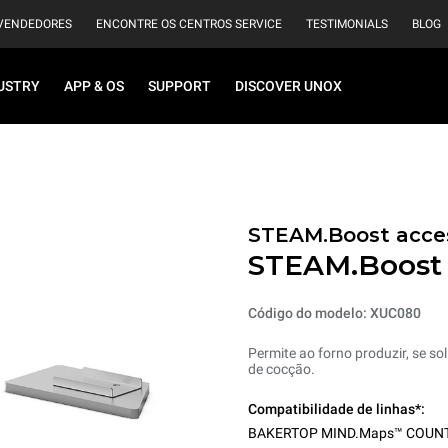
VENDEDORES
ENCONTRE OS CENTROS SERVICE
TESTIMONIALS
BLOG
USTRY
APP & OS
SUPPORT
DISCOVER UNOX
STEAM.Boost acces
STEAM.Boost
Código do modelo: XUC080
Permite ao forno produzir, se s
de cocção.
Compatibilidade de linhas*:
BAKERTOP MIND.Maps™ COUN