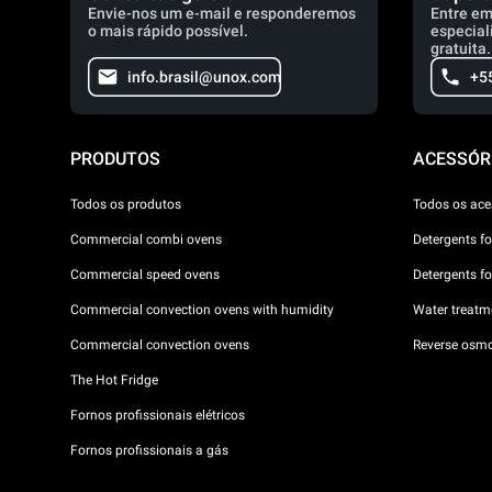
Envie-nos um e-mail e responderemos
Entre em
o mais rápido possível.
especial
gratuita.
info.brasil@unox.com
+5
PRODUTOS
ACESSÓR
Todos os produtos
Todos os ace
Commercial combi ovens
Detergents f
Commercial speed ovens
Detergents f
Commercial convection ovens with humidity
Water treatme
Commercial convection ovens
Reverse osmo
The Hot Fridge
Fornos profissionais elétricos
Fornos profissionais a gás