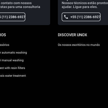
 contato com nossos
Nossos técnicos estão prontos
istas para uma consultoria
ajudar. Ligue para eles.
5 (11) 2386-6927
+55 (11) 2386-6927
IOS
DISCOVER UNOX
ssórios
Os nossos escritórios no mundo
or automatic washing
or manual washing
nt with resin filters
sis water treatment