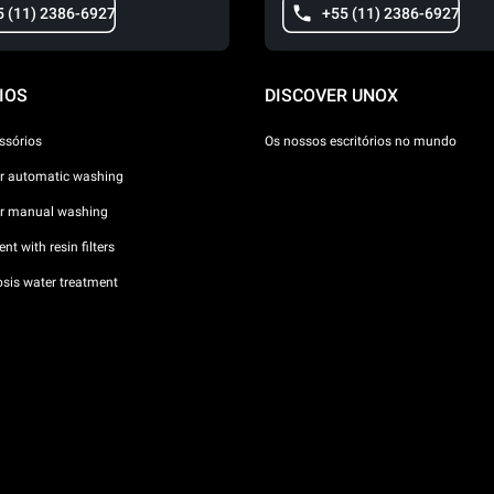
5 (11) 2386-6927
+55 (11) 2386-6927
IOS
DISCOVER UNOX
ssórios
Os nossos escritórios no mundo
or automatic washing
or manual washing
nt with resin filters
sis water treatment