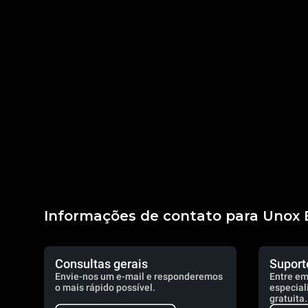
Informações de contato para Unox B
Consultas gerais
Suport
Envie-nos um e-mail e responderemos
Entre em
o mais rápido possível.
especial
gratuita.