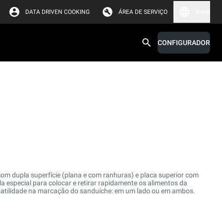
DATA DRIVEN COOKING
ÁREA DE SERVIÇO
Brasil
CONFIGURADOR
com dupla superfície (plana e com ranhuras) e placa superior com
 especial para colocar e retirar rapidamente os alimentos da
satilidade na marcação do sanduíche: em um lado ou em ambos.