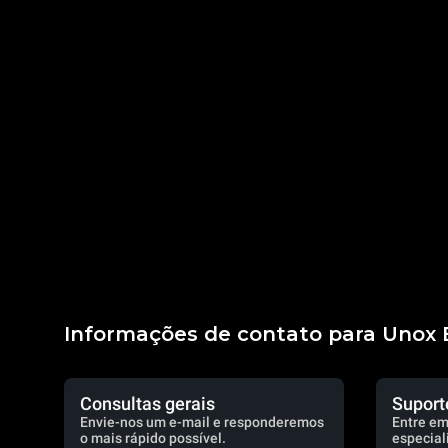
Informações de contato para Unox B
Consultas gerais
Suport
Envie-nos um e-mail e responderemos
Entre em
o mais rápido possível.
especial