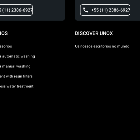
5 (11) 2386-6927
+55 (11) 2386-6927
IOS
DISCOVER UNOX
ssórios
Os nossos escritórios no mundo
or automatic washing
or manual washing
nt with resin filters
sis water treatment