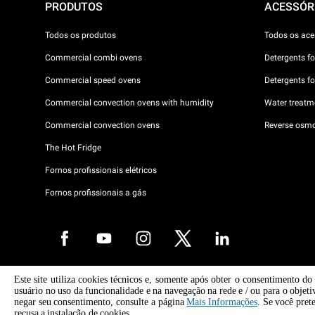
PRODUTOS
ACESSÓR
Todos os produtos
Todos os ace
Commercial combi ovens
Detergents f
Commercial speed ovens
Detergents f
Commercial convection ovens with humidity
Water treatme
Commercial convection ovens
Reverse osmo
The Hot Fridge
Fornos profissionais elétricos
Fornos profissionais a gás
Este site utiliza cookies técnicos e, somente após obter o consentimento do
copyright 2026 UNOX S.p.A. Todos os direitos reservados. Reg. Imp Pá
usuário no uso da funcionalidade e na navegação na rede e / ou para o objeti
04230750285 -. R.E.A. Pádua 372 835 - Cap. Soc € 5.000.000 i.v -. IVA
negar seu consentimento, consulte a página
Mais Informações
. Se você pret
04230750285 - IT WEEE Reg. No. IT08020000000377
recusa a instalação de cookies.