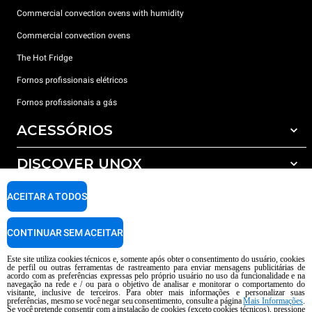
Commercial convection ovens with humidity
Commercial convection ovens
The Hot Fridge
Fornos profissionais elétricos
Fornos profissionais a gás
ACESSÓRIOS
DISCOVER UNOX
Todos os acessórios
Detergents for automatic washing
SUPPORT
ACEITAR A TODOS
Os nossos escritórios no mundo
Detergents for manual washing
Water treatment with resin filters
Garantia Unox
CONTINUAR SEM ACEITAR
Reverse osmosis water treatment
Encontre os Revendedores
Este site utiliza cookies técnicos e, somente após obter o consentimento do usuário, cookies
de perfil ou outras ferramentas de rastreamento para enviar mensagens publicitárias de
Encontre os Centros Service
acordo com as preferências expressas pelo próprio usuário no uso da funcionalidade e na
navegação na rede e / ou para o objetivo de analisar e monitorar o comportamento do
AI Content Disclaimer
Privacy policy
Cookie policy
visitante, inclusive de terceiros. Para obter mais informações e personalizar suas
preferências, mesmo se você negar seu consentimento, consulte a página
Mais Informações
.
copyright 2026 UNOX S.p.A. Todos os direitos reservados. Reg. Imp Pádua nº
Se você pretende consentir com a instalação de cookies (exceto cookies técnicos), pressione