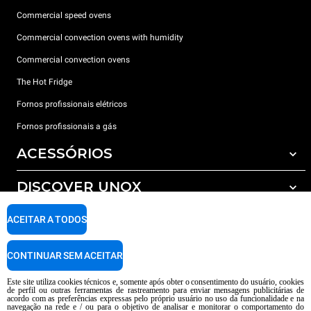
Commercial speed ovens
Commercial convection ovens with humidity
Commercial convection ovens
The Hot Fridge
Fornos profissionais elétricos
Fornos profissionais a gás
ACESSÓRIOS
DISCOVER UNOX
Todos os acessórios
Detergents for automatic washing
SUPPORT
ACEITAR A TODOS
Os nossos escritórios no mundo
Detergents for manual washing
Water treatment with resin filters
Garantia Unox
CONTINUAR SEM ACEITAR
Reverse osmosis water treatment
Encontre os Revendedores
Este site utiliza cookies técnicos e, somente após obter o consentimento do usuário, cookies
de perfil ou outras ferramentas de rastreamento para enviar mensagens publicitárias de
Encontre os Centros Service
acordo com as preferências expressas pelo próprio usuário no uso da funcionalidade e na
navegação na rede e / ou para o objetivo de analisar e monitorar o comportamento do
AI Content Disclaimer
Privacy policy
Cookie policy