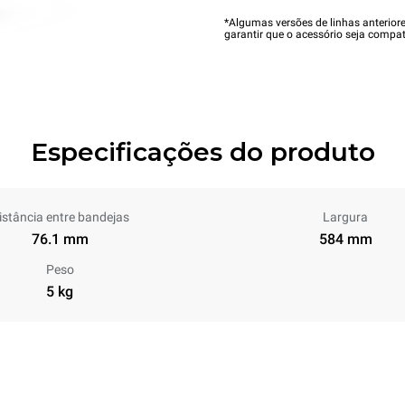
*Algumas versões de linhas anterior
garantir que o acessório seja compat
Especificações do produto
istância entre bandejas
Largura
76.1 mm
584 mm
Peso
5 kg