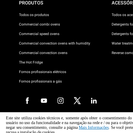
PRODUTOS
ACESSÓR
Todos os produtos
Todos os ace
Commercial combi ovens
Detergents f
Commercial speed ovens
Detergents f
Commercial convection ovens with humidity
Water treatme
Commercial convection ovens
Reverse osmo
The Hot Fridge
Fornos profissionais elétricos
Fornos profissionais a gás
Este site utiliza cookies técnicos e, somente após obter o consentimento do
copyright 2026 UNOX S.p.A. Todos os direitos reservados. Reg. Imp Pá
usuário no uso da funcionalidade e na navegação na rede e / ou para o objeti
04230750285 -. R.E.A. Pádua 372 835 - Cap. Soc € 5.000.000 i.v -. IVA
negar seu consentimento, consulte a página
Mais Informações
. Se você pret
04230750285 - IT WEEE Reg. No. IT08020000000377
recusa a instalação de cookies.