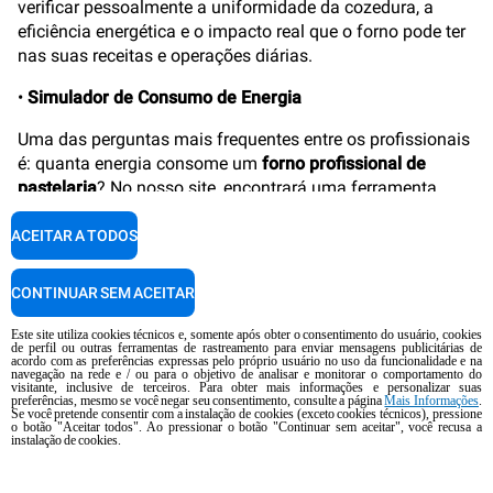
verificar pessoalmente a uniformidade da cozedura, a
eficiência energética e o impacto real que o forno pode ter
nas suas receitas e operações diárias.
•
Simulador de Consumo de Energia
Uma das perguntas mais frequentes entre os profissionais
é: quanta energia consome um
forno profissional de
pastelaria
? No nosso site, encontrará uma ferramenta
simples e gratuita que permite simular o consumo real
com base nos seus hábitos de utilização e nos custos de
ACEITAR A TODOS
energia. E não só — a ferramenta também sugere
alternativas mais eficientes com base nos seus objetivos
CONTINUAR SEM ACEITAR
de produção.
Este site utiliza cookies técnicos e, somente após obter o consentimento do usuário, cookies
de perfil ou outras ferramentas de rastreamento para enviar mensagens publicitárias de
•
Um investimento duradouro
acordo com as preferências expressas pelo próprio usuário no uso da funcionalidade e na
navegação na rede e / ou para o objetivo de analisar e monitorar o comportamento do
visitante, inclusive de terceiros. Para obter mais informações e personalizar suas
Escolher a Unox significa investir em qualidade de
preferências, mesmo se você negar seu consentimento, consulte a página
Mais Informações
.
Se você pretende consentir com a instalação de cookies (exceto cookies técnicos), pressione
construção, fiabilidade e durabilidade. Os nossos
fornos
o botão "Aceitar todos". Ao pressionar o botão "Continuar sem aceitar", você recusa a
profissionais
são fabricados com materiais robustos e
instalação de cookies.
contam com planos opcionais de manutenção e
assistência técnica rápida. A garantia é gratuita até 4 anos