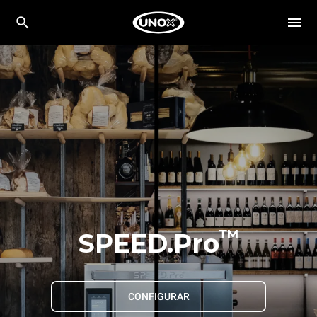
™
SPEED.Pro
CONFIGURAR