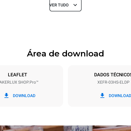
VER TUDO
Profundidade
669 mm
Área de download
ndejas
Dimensão das bandejas
460x330
LEAFLET
DADOS TÉCNICO
AKERLUX SHOP.Pro™
XEFR-03HS-ELDP
Potência elétrica
~
3 kW
DOWNLOAD
DOWNLOA