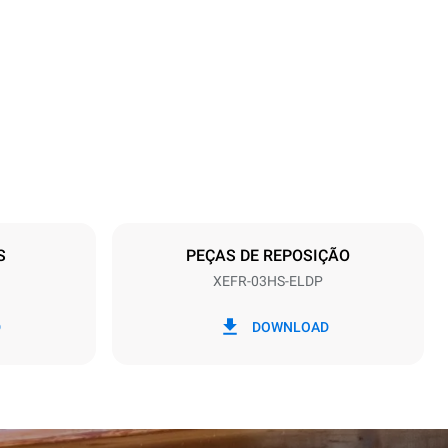
Altura
425 mm
Distância entre as bandejas
75 mm
S
PEÇAS DE REPOSIÇÃO
XEFR-03HS-ELDP
Freqüência
50 / 60 Hz
D
DOWNLOAD