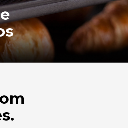
te
os
com
s.