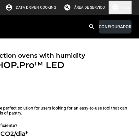
DATA DRIVEN COOKING
ÁREA DE SERVIÇO
Brasil
CONFIGURADOR
tion ovens with humidity
HOP.Pro™
LED
erfect solution for users looking for an easy-to-use tool that can
s of pastry.
ficiente?:
 CO2/dia*