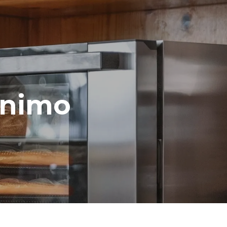
emissões
 As emissões
energia da
tado; essas
ao optar
da a partir
ínimo