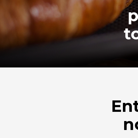
p
t
En
n