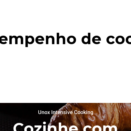
empenho de co
Unox Intensive Cooking
Cozinhe com