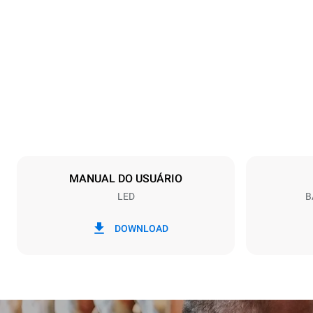
Dimensões
Largura
600 mm
Peso
36 kg
Especificações da bandeja
Número de ba
3
MANUAL DO USUÁRIO
LED
B
Alimentação
Voltagem
220-240V 1
DOWNLOAD
Tipo de ficha
Schuko | ✓