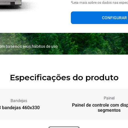
*Leia mais sobre os dados nas espec
CONFIGURAR
com base nos seus hábitos de uso
Especificações do produto
Painel
Bandejas
Painel de controle com dis
3 bandejas 460x330
segmentos