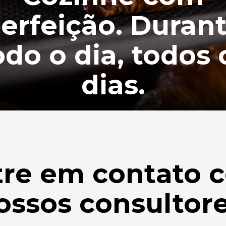
erfeição. Duran
odo o dia, todos 
dias.
tre em contato 
ossos consultore