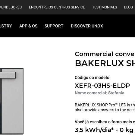
VENDEDORES
ENCONTRE OS CENTROS SERVICE
TESTIMONIALS
BLOG
USTRY
APP & OS
SUPPORT
DISCOVER UNOX
Commercial convec
BAKERLUX S
Código do modelo:
XEFR-03HS-ELDP
Nome comercial: Stefania
BAKERLUX SHOP.Pro™ LED is the p
also provide answers to the need
Você já escolheu o forno mais e
3,5 kWh/dia* - 0 kg