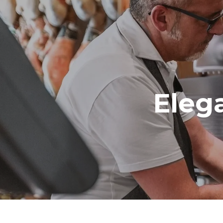
*
Consumo em kwh e emissões de co2
Consumo em 
3,5 kWh/dia
Eleg