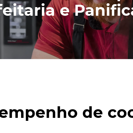
eitaria e Panifi
empenho de co