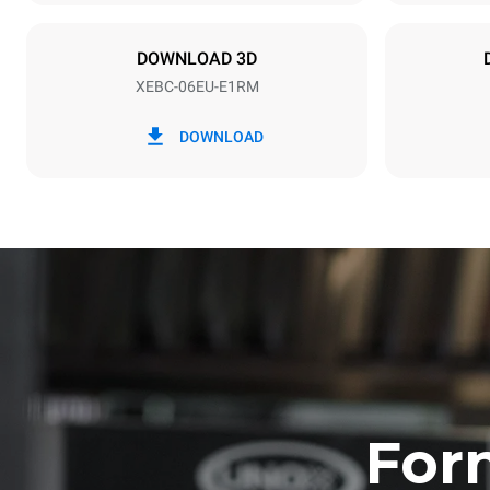
Tipo de ficha
NÃO INCLU
DOWNLOAD 3D
XEBC-06EU-E1RM
*
Consumo em kwh e emissões de co2
Consumo em 
DOWNLOAD
15,3 kWh/di
Estimativa ca
lavagens sem
1 lavagem c
For