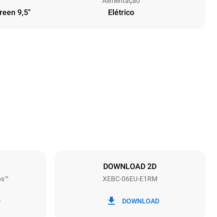
Alimentação
reen 9,5"
Elétrico
Altura
842 mm
Distância entre as bandejas
80 mm
DOWNLOAD 2D
ps™
XEBC-06EU-E1RM
Freqüência
50 / 60 Hz
D
DOWNLOAD