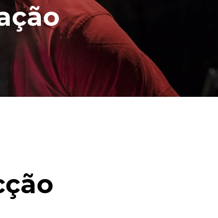
cação
cção