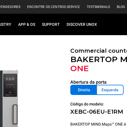
VENDEDORES
ENCONTRE OS CENTROS SERVICE
TESTIMONIALS
BLOG
USTRY
APP & OS
SUPPORT
DISCOVER UNOX
Commercial count
BAKERTOP M
ONE
Abertura da porta
Direita
Esquerda
Código do modelo:
XEBC-06EU-E1RM
BAKERTOP MIND.Maps™ ONE é o f