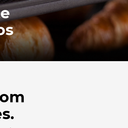
te
os
com
s.