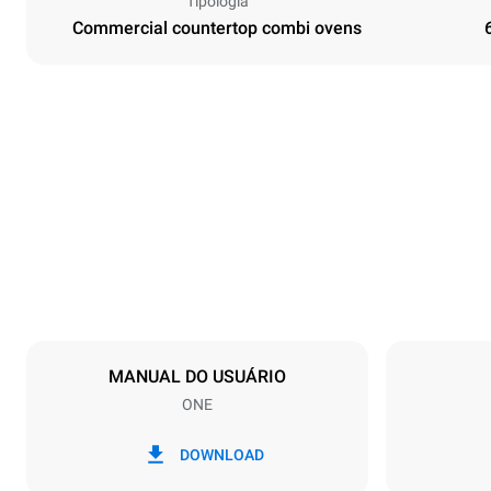
Tipologia
Commercial countertop combi ovens
Dimensões
Largura
860 mm
Peso
103 kg
Especificações da bandeja
Número de ba
6
MANUAL DO USUÁRIO
ONE
Alimentação
Voltagem
380-415V 3N
DOWNLOAD
1~