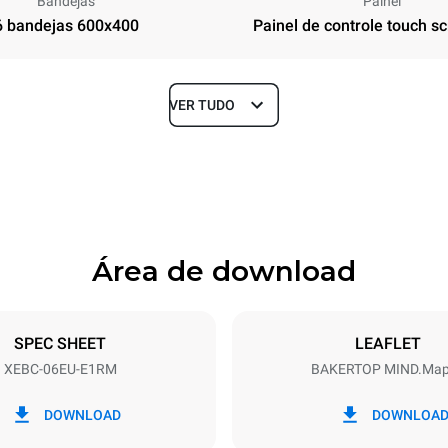
Bandejas
Painel
6 bandejas 600x400
Painel de controle touch sc
VER TUDO
Profundidade
967 mm
Área de download
ndejas
Dimensão das bandejas
600x400
SPEC SHEET
LEAFLET
XEBC-06EU-E1RM
BAKERTOP MIND.Ma
Potência elétrica
~ / 220-240V 3~ / 220-240V
10,1 kW
DOWNLOAD
DOWNLOA