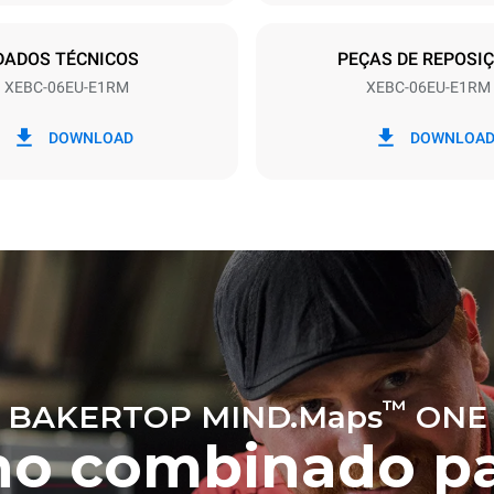
ÍDO
DADOS TÉCNICOS
PEÇAS DE REPOSI
XEBC-06EU-E1RM
XEBC-06EU-E1RM
kWh
Emissões de CO2
DOWNLOAD
DOWNLOA
a
0 kg CO2/dia
A estimativa inclui apenas as 
diretas produzidas pelo forno.
indiretas dependem do mix de 
rede à qual o forno está conec
últimas podem ser eliminadas 
pela compra de energia produzi
de fontes renováveis.
lculada assumindo as seguintes
anais (42 semanas/ano):
urta
™
BAKERTOP MIND.Maps
ONE
no combinado pa