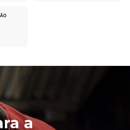
ÇÃO
Estimativa calculada assumindo o uso diário do
D
forno (300 dias/ano):
8 cargas médias de croissants
emissões
 As emissões
energia da
tado; essas
ao optar
da a partir
ra a