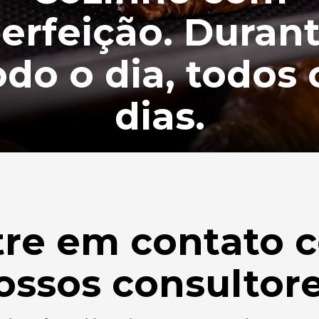
erfeição. Duran
odo o dia, todos 
dias.
tre em contato 
ossos consultore