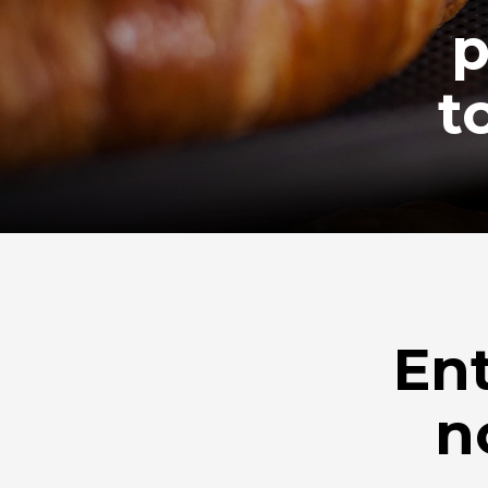
p
t
En
n