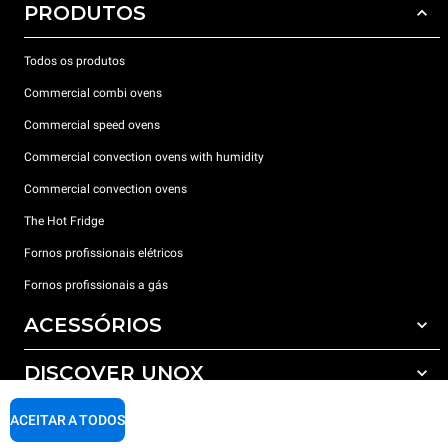
PRODUTOS
Todos os produtos
Commercial combi ovens
Commercial speed ovens
Commercial convection ovens with humidity
Commercial convection ovens
The Hot Fridge
Fornos profissionais elétricos
Fornos profissionais a gás
ACESSÓRIOS
DISCOVER UNOX
Todos os acessórios
Detergents for automatic washing
SUPPORT
ACEITAR A TODOS
Os nossos escritórios no mundo
Detergents for manual washing