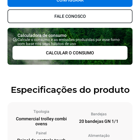
CONFIGURAR
FALE CONOSCO
Calculadora de consumo
Calcule o consumo e as emissões produzidas por esse forno
com base nos seus hábitos de uso
CALCULAR O CONSUMO
Especificações do produto
Tipologia
Bandejas
Commercial trolley combi
20 bandejas GN 1/1
ovens
Painel
Alimentação