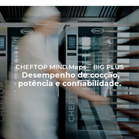
compra de energia
produzida a partir de fontes
renováveis.
Greenhouse
Gas Protocol
Estimativa calculada
Estimativa calculada
assumindo o uso diário do
assumindo as seguintes
forno (365 dias/ano):
lavagens semanais (52
semanas/ano):
6 cargas cheias de frango
7 lavagens longas
assado
6 cargas completas de
cocção a vapor
™
CHEFTOP MIND.Maps
BIG PLUS
Desempenho de cocção,
potência e confiabilidade.