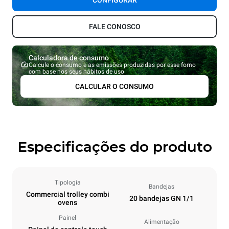
CONFIGURAR
FALE CONOSCO
Calculadora de consumo
Calcule o consumo e as emissões produzidas por esse forno
com base nos seus hábitos de uso
CALCULAR O CONSUMO
Especificações do produto
Tipologia
Bandejas
Commercial trolley combi
20 bandejas GN 1/1
ovens
Painel
Alimentação