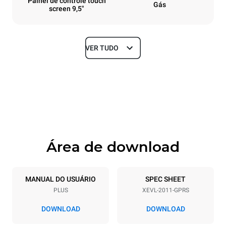
Painel de controle touch
Gás
screen 9,5"
VER TUDO
Dimensões
Largura
Profundidade
892 mm
925 mm
Altura
Peso
1875 mm
309 kg
Área de download
Especificações da bandeja
Número de bandejas
Dimensão das bandejas
20
GN 1/1
MANUAL DO USUÁRIO
SPEC SHEET
PLUS
XEVL-2011-GPRS
Distância entre as bandejas
67 mm
DOWNLOAD
DOWNLOAD