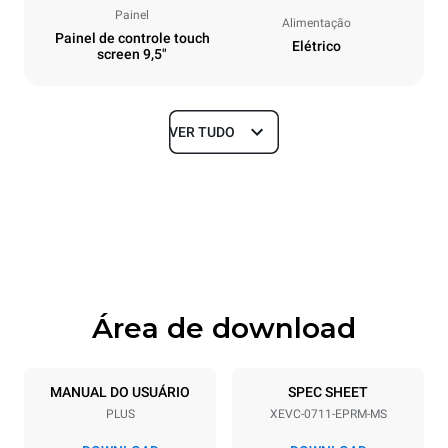
Painel
Alimentação
Painel de controle touch
Elétrico
screen 9,5"
VER TUDO
Dimensões
Largura
Profundidade
750 mm
783 mm
Altura
Peso
843 mm
86 kg
Área de download
Especificações da bandeja
Número de bandejas
Dimensão das bandejas
7
GN 1/1
MANUAL DO USUÁRIO
SPEC SHEET
PLUS
XEVC-0711-EPRM-MS
Distância entre as bandejas
67 mm