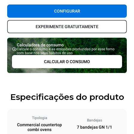
CONFIGURAR
EXPERIMENTE GRATUITAMENTE
Calculadora de consumo
Calcule o consumo e as emissões produzidas por esse forno
com base nos seus hábitos de uso
CALCULAR O CONSUMO
Especificações do produto
Tipologia
Bandejas
Commercial countertop
7 bandejas GN 1/1
combi ovens