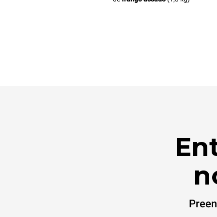
En
n
Preen