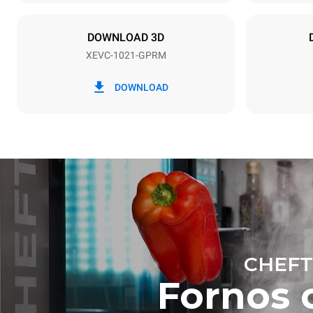
42,5 kW
DOWNLOAD 3D
XEVC-1021-GPRM
*
Consumo em kwh e emissões de co2
Consumo em 
DOWNLOAD
167,5 kWh/d
CHEFT
Estimativa ca
Fornos 
lavagens sem
7 lavagens 