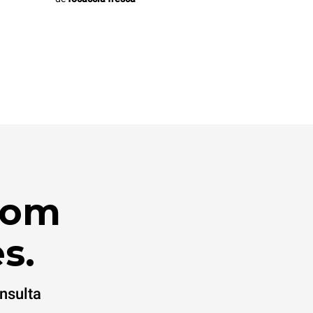
com
s.
nsulta