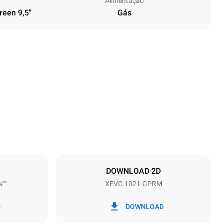
Alimentação
reen 9,5"
Gás
Altura
1162 mm
Distância entre as bandejas
77 mm
DOWNLOAD 2D
s™
XEVC-1021-GPRM
Freqüência
50 / 60 Hz
D
DOWNLOAD