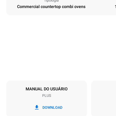
Tipologia
Commercial countertop combi ovens
Dimensões
Largura
860 mm
Peso
183 kg
Especificações da bandeja
Número de ba
10
MANUAL DO USUÁRIO
PLUS
Alimentação
Voltagem
220-240V 1
DOWNLOAD
Potência gás