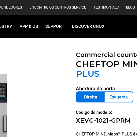
VENDEDORES
ENCONTRE OS CENTROS SERVICE
TESTIMONIALS
BLOG
USTRY
APP & OS
SUPPORT
DISCOVER UNOX
Commercial count
CHEFTOP MI
PLUS
Abertura da porta
Direita
Esquerda
Código do modelo:
XEVC-1021-GPRM
CHEFTOP MIND.Maps™ PLUS é o for