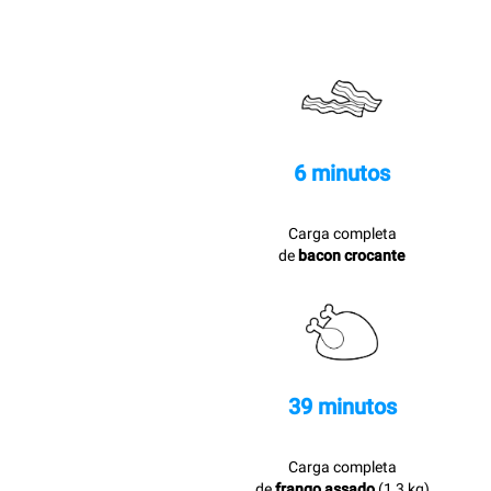
6 minutos
Carga completa
de
bacon crocante
39 minutos
Carga completa
de
frango assado
(1,3 kg)