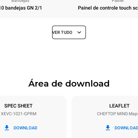
Bandejas
Painel
10 bandejas GN 2/1
Painel de controle touch sc
VER TUDO
Profundidade
1145 mm
Área de download
ndejas
Dimensão das bandejas
GN 2/1
SPEC SHEET
LEAFLET
XEVC-1021-GPRM
CHEFTOP MIND.Map
Potência elétrica
N~
1,4 kW
DOWNLOAD
DOWNLOA
 nominal máxima.
Tipo de ficha