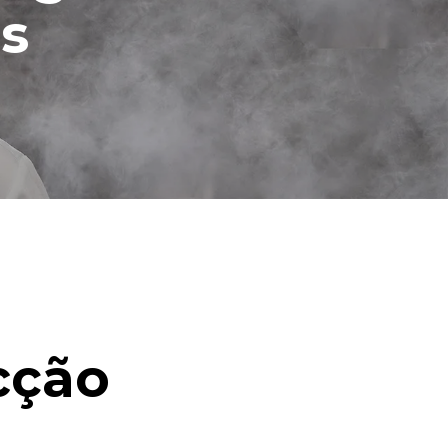
s
cção