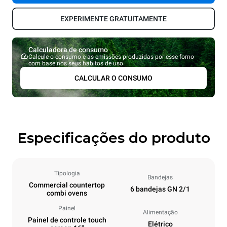
EXPERIMENTE GRATUITAMENTE
Calculadora de consumo
Calcule o consumo e as emissões produzidas por esse forno
com base nos seus hábitos de uso
CALCULAR O CONSUMO
Especificações do produto
Tipologia
Bandejas
Commercial countertop
6 bandejas GN 2/1
combi ovens
Painel
Alimentação
Painel de controle touch
Elétrico