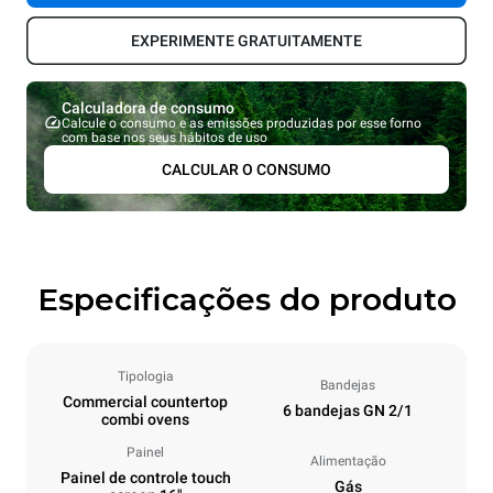
EXPERIMENTE GRATUITAMENTE
Calculadora de consumo
Calcule o consumo e as emissões produzidas por esse forno
com base nos seus hábitos de uso
CALCULAR O CONSUMO
Especificações do produto
Tipologia
Bandejas
Commercial countertop
6 bandejas GN 2/1
combi ovens
Painel
Alimentação
Painel de controle touch
Gás