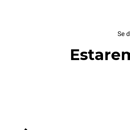
Se d
Estare