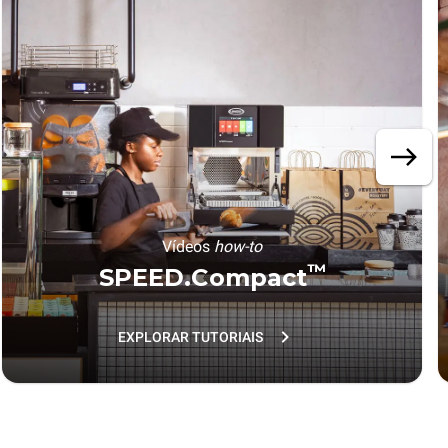
Vídeos
how-to
™
SPEED.Compact
EXPLORAR TUTORIAIS