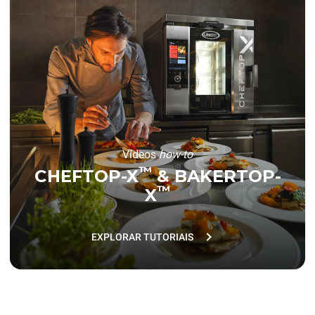
Vídeos
how-to
™
CHEFTOP-X
& BAKERTOP-
™
X
EXPLORAR TUTORIAIS