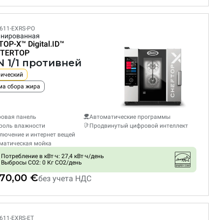
611-EXRS-PO
нированная
TOP-X™
Digital.ID™
TERTOP
N 1/1 противней
рический
ма сбора жира
овая панель
Автоматические программы
роль влажности
Продвинутый цифровой интеллект
лючение и интернет вещей
матическая мойка
Потребление в кВт·ч: 27,4 кВт·ч/день
Выбросы CO2: 0 Кг CO2/день
970,00 €
без учета НДС
611-EXRS-ET