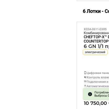
6 Лотки - C
XEDA-0611-EXRS
Комбинирован
CHEFTOP-X™
COUNTERTOP
6 GN 1/1 
электрический
Цифровая пане
Контроль влаж
Подключение и 
Автоматическа
Потреблени
Выбросы C
10 750,00