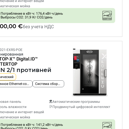
лючение и интернет вещей
матическая мойка
Потребление в кВт·ч: 176,4 кВт·ч/день
Выбросы CO2: 31,9 Кг CO2/день
300,00 €
без учета НДС
021-EXRS-POE
нированная
TOP-X™
Digital.ID™
TERTOP
GN 2/1 противней
рический
Встроенное Ethernet-соединение
Система сбора жира
овая панель
Автоматические программы
роль влажности
Продвинутый цифровой интеллект
лючение и интернет вещей
матическая мойка
Потребление в кВт·ч: 141,2 кВт·ч/день
Выбросы CO2: 0 Кг CO2/день