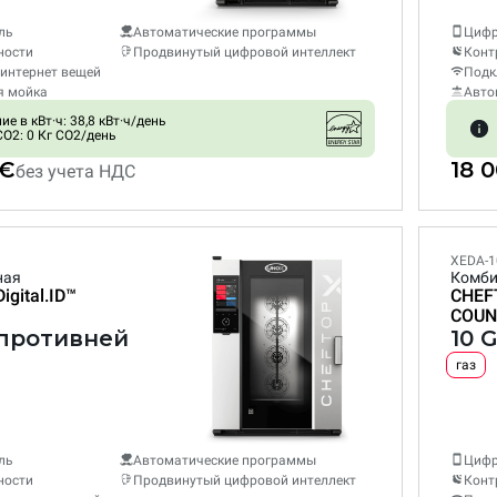
ль
Автоматические программы
Цифр
ности
Продвинутый цифровой интеллект
Конт
интернет вещей
Подк
я мойка
Авто
е в кВт·ч: 38,8 кВт·ч/день
O2: 0 Кг CO2/день
 €
18 
без учета НДС
XEDA-1
ная
Комби
Digital.ID™
CHEF
COUN
1 противней
10 
газ
ль
Автоматические программы
Цифр
ности
Продвинутый цифровой интеллект
Конт