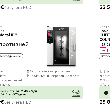
 €
22 
без учета НДС
ET
XEDA-1
ная
Комби
Digital.ID™
CHEF
COUN
1 противней
10 
газ
net-соединение
Встрое
ль
Автоматические программы
Цифр
ности
Продвинутый цифровой интеллект
Конт
интернет вещей
Подк
я мойка
Авто
е в кВт·ч: 141,2 кВт·ч/день
O2: 0 Кг CO2/день
 €
25 
без учета НДС