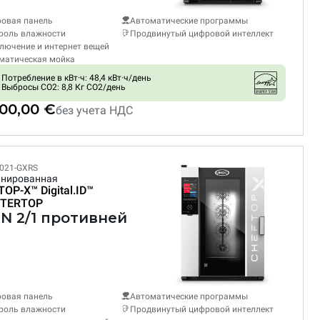
овая панель
Автоматические программы
роль влажности
Продвинутый цифровой интеллект
лючение и интернет вещей
матическая мойка
Потребление в кВт·ч: 48,4 кВт·ч/день
Выбросы CO2: 8,8 Кг CO2/день
000,00 €
без учета НДС
021-GXRS
нированная
TOP-X™
Digital.ID™
TERTOP
GN 2/1 противней
овая панель
Автоматические программы
роль влажности
Продвинутый цифровой интеллект