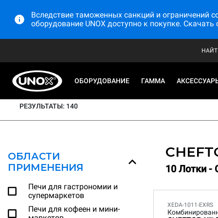
Вследствие таможенных санкций и ограничений со 
оборудование UNOX доступно к покупке. Скачать 
НАЙТ
1
Выберите свою печь
ОБОРУДОВАНИЕ
ГАММА
АКСЕССУАР
РЕЗУЛЬТАТЫ: 140
CHEFT
ОБЛАСТИ
ПРИМЕНЕНИЯ
10 Лотки - 
Печи для гастрономии и
супермаркетов
XEDA-1011-EXRS
Печи для кофеен и мини-
Комбинирован
маркетов