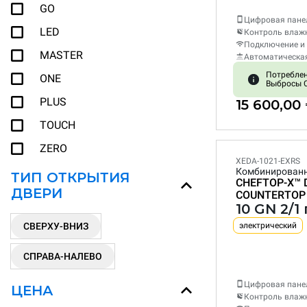
GO
Цифровая пане
LED
Контроль влаж
Подключение и 
MASTER
Автоматическа
Потреблени
ONE
Выбросы C
PLUS
15 600,00
TOUCH
ZERO
XEDA-1021-EXRS
Комбинирован
ТИП ОТКРЫТИЯ
CHEFTOP-X™
ДВЕРИ
COUNTERTOP
10 GN 2/
СВЕРХУ-ВНИЗ
электрический
СПРАВА-НАЛЕВО
Цифровая пане
ЦЕНА
Контроль влаж