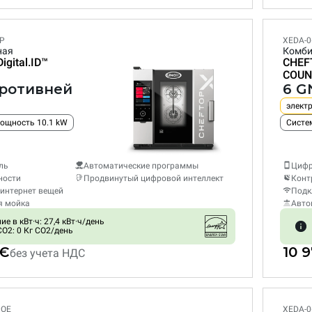
LP
XEDA-0
ная
Комби
Digital.ID™
CHEF
COUN
противней
6 G
элект
ощность 10.1 kW
Систе
ль
Автоматические программы
Цифр
ности
Продвинутый цифровой интеллект
Конт
интернет вещей
Подк
я мойка
Авто
е в кВт·ч: 27,4 кВт·ч/день
O2: 0 Кг CO2/день
 €
10 
без учета НДС
POE
XEDA-0