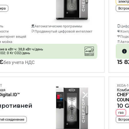
элект
жира
ль
Автоматические программы
Цифр
ности
Продвинутый цифровой интеллект
Конт
интернет вещей
Подк
я мойка
Авто
е в кВт·ч: 38,8 кВт·ч/день
O2: 0 Кг CO2/день
 €
15 
без учета НДС
ET
XEDA-1
ная
Комби
Digital.ID™
CHEF
COUN
 противней
10 
газ
net-соединение
Встрое