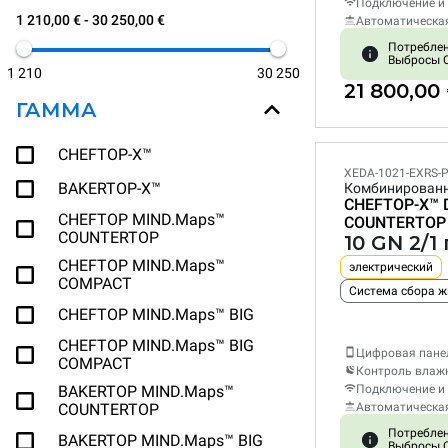
Подключение и 
1 210,00 € - 30 250,00 €
Автоматическа
Потреблени
Выбросы C
1 210
30 250
21 800,00
ГАММА
CHEFTOP-X™
XEDA-1021-EXRS-
BAKERTOP-X™
Комбинирован
CHEFTOP-X™
CHEFTOP MIND.Maps™
COUNTERTOP
COUNTERTOP
10 GN 2/
CHEFTOP MIND.Maps™
электрический
COMPACT
Система сбора 
CHEFTOP MIND.Maps™ BIG
CHEFTOP MIND.Maps™ BIG
Цифровая пане
COMPACT
Контроль влаж
BAKERTOP MIND.Maps™
Подключение и 
COUNTERTOP
Автоматическа
Потреблени
BAKERTOP MIND.Maps™ BIG
Выбросы C