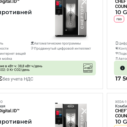
Digital.ID™
CHEF
COUN
 противней
10 
газ
ль
Автоматические программы
Цифр
ности
Продвинутый цифровой интеллект
Конт
интернет вещей
Подк
я мойка
Авто
е в кВт·ч: 38,8 кВт·ч/день
O2: 0 Кг CO2/день
€
17 
без учета НДС
PO
XEDA-1
ная
Комби
Digital.ID™
CHEF
COUN
 противней
10 