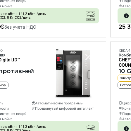
интернет вещей
Подк
я мойка
Авто
е в кВт·ч: 141,2 кВт·ч/день
O2: 0 Кг CO2/день
 €
25 
без учета НДС
PO
XEDA-1
ная
Комби
Digital.ID™
CHEF
COUN
1 противней
10 
элект
жира
ль
Автоматические программы
Цифр
ности
Продвинутый цифровой интеллект
Конт
интернет вещей
Подк
я мойка
Авто
е в кВт·ч: 141,2 кВт·ч/день
O2: 0 Кг CO2/день