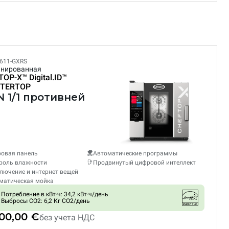
611-GXRS
нированная
TOP-X™
Digital.ID™
TERTOP
N 1/1 противней
овая панель
Автоматические программы
роль влажности
Продвинутый цифровой интеллект
лючение и интернет вещей
матическая мойка
Потребление в кВт·ч: 34,2 кВт·ч/день
Выбросы CO2: 6,2 Кг CO2/день
800,00 €
без учета НДС