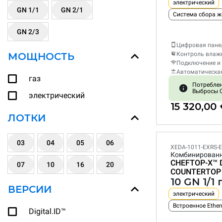
электрический
GN 1/1
GN 2/1
Система сбора 
GN 2/3
Цифровая пане
МОЩНОСТЬ
Контроль влаж
Подключение и 
Автоматическа
газ
Потреблени
Выбросы C
электрический
15 320,00
ЛОТКИ
03
04
05
06
XEDA-1011-EXRS-
Комбинирован
CHEFTOP-X™
07
10
16
20
COUNTERTOP
10 GN 1/1
ВЕРСИИ
электрический
Встроенное Ether
Digital.ID™