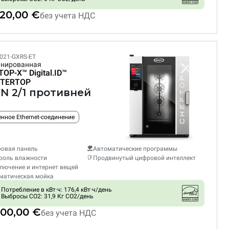
520,00 €
без учета НДС
021-GXRS-ET
нированная
TOP-X™
Digital.ID™
TERTOP
GN 2/1 противней
нное Ethernet-соединение
овая панель
Автоматические программы
роль влажности
Продвинутый цифровой интеллект
лючение и интернет вещей
матическая мойка
Потребление в кВт·ч: 176,4 кВт·ч/день
Выбросы CO2: 31,9 Кг CO2/день
800,00 €
без учета НДС