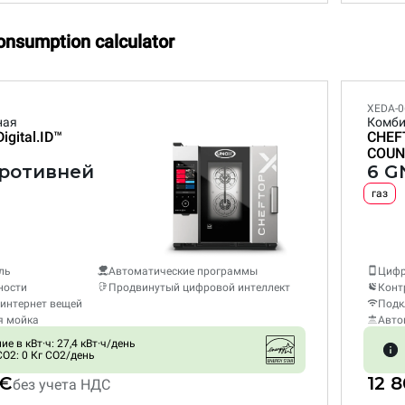
onsumption calculator
XEDA-0
ная
Комби
Digital.ID™
CHEF
COUN
противней
6 G
газ
ль
Автоматические программы
Цифр
ности
Продвинутый цифровой интеллект
Конт
интернет вещей
Подк
я мойка
Авто
е в кВт·ч: 27,4 кВт·ч/день
O2: 0 Кг CO2/день
 €
12 
без учета НДС