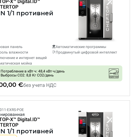
TOP-X™
Digital.ID™
TERTOP
GN 1/1 противней
овая панель
Автоматические программы
роль влажности
Продвинутый цифровой интеллект
лючение и интернет вещей
матическая мойка
Потребление в кВт·ч: 48,4 кВт·ч/день
Выбросы CO2: 8,8 Кг CO2/день
500,00 €
без учета НДС
011-EXRS-POE
нированная
TOP-X™
Digital.ID™
TERTOP
GN 1/1 противней