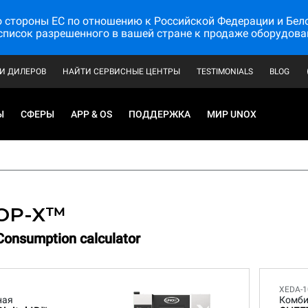
стороны ЕС по отношению к Российской Федерации и Белору
список разрешенного в вашей стране к продаже оборудова
И ДИЛЕРОВ
НАЙТИ СЕРВИСНЫЕ ЦЕНТРЫ
TESTIMONIALS
BLOG
2
Режим использования
3
Источник энергии
Ы
СФЕРЫ
APP & OS
ПОДДЕРЖКА
МИР UNOX
OP-X™
Consumption calculator
XEDA-1
ная
Комби