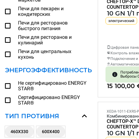
CHEFTOP-X™
COUNTERTOP
Печи для пекарен и
10 GN 1/1
кондитерских
электрический
Печи для ресторанов
быстрого питания
Печи для ресторанов и
кулинарий
Цифровая пане
Печи для центральных
Контроль влаж
кухонь
Подключение и 
Автоматическа
ЭНЕРГОЭФФЕКТИВНОСТЬ
Потреблени
Выбросы C
Не сертифицировано ENERGY
15 100,00 
STAR®
Сертифицировано ENERGY
STAR®
XEDA-1011-EXRS-
ТИП ПРОТИВНЯ
Комбинирован
CHEFTOP-X™
COUNTERTOP
460X330
600X400
10 GN 1/1