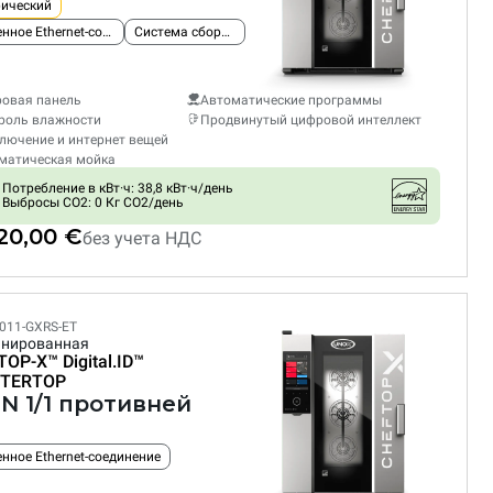
рический
Встроенное Ethernet-соединение
Система сбора жира
овая панель
Автоматические программы
роль влажности
Продвинутый цифровой интеллект
лючение и интернет вещей
матическая мойка
Потребление в кВт·ч: 38,8 кВт·ч/день
Выбросы CO2: 0 Кг CO2/день
820,00 €
без учета НДС
011-GXRS-ET
нированная
TOP-X™
Digital.ID™
TERTOP
GN 1/1 противней
нное Ethernet-соединение