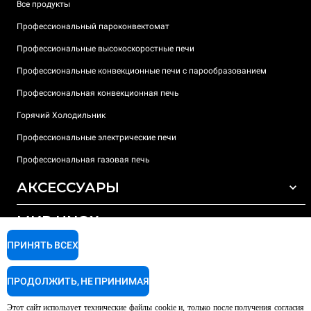
Все продукты
Профессиональный пароконвектомат
Профессиональные высокоскоростные печи
Профессиональные конвекционные печи с парообразованием
Профессиональная конвекционная печь
Горячий Холодильник
Профессиональные электрические печи
Профессиональная газовая печь
АКСЕССУАРЫ
МИР UNOX
ВСЕ АКСЕССУАРЫ
Моющие средства для автоматической мойки
ПРИНЯТЬ ВСЕХ
ПОДДЕРЖКА
Наши офисы по всему миру
Моющие средства для мойки вручную
ПРОДОЛЖИТЬ, НЕ ПРИНИМАЯ
Ионообменный фильтр
Гарантия Unox
Этот сайт использует технические файлы cookie и, только после получения согласия
Система обратного осмоса
Найти дилеров