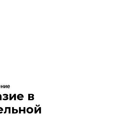
ение
зие в
ельной