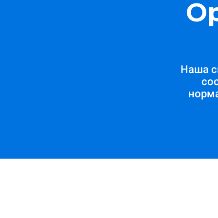
О
Наша с
со
норм