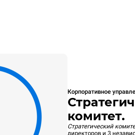
Корпоративное управл
Стратеги
комитет.
Стратегический комит
директоров и 3 незав