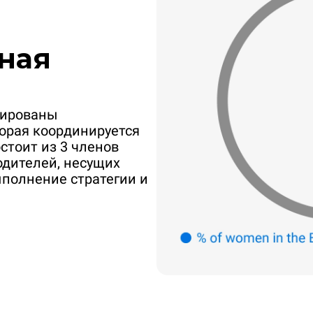
ная
гированы
торая координируется
стоит из 3 членов
одителей, несущих
ыполнение стратегии и