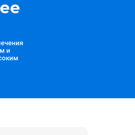
ее
печения
м и
соким