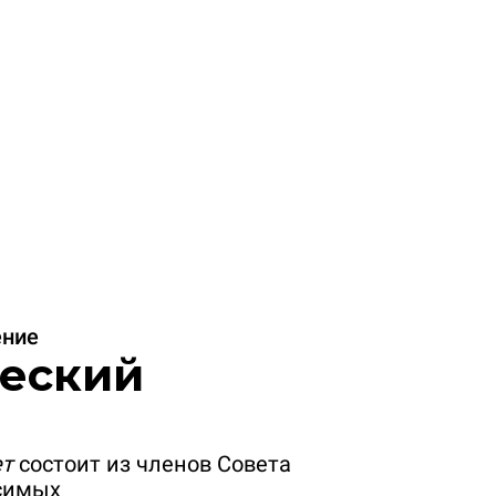
ение
ческий
ет
состоит из членов Совета
исимых