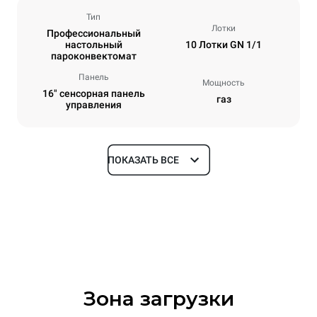
Тип
Лотки
Профессиональный
настольный
10 Лотки GN 1/1
пароконвектомат
Панель
Мощность
16" сенсорная панель
газ
управления
ПОКАЗАТЬ ВСЕ
Размеры
Ширина
Глубина
750 mm
841 mm
Высота
Масса
1069 mm
151 kg
Зона загрузки
Спецификации противней