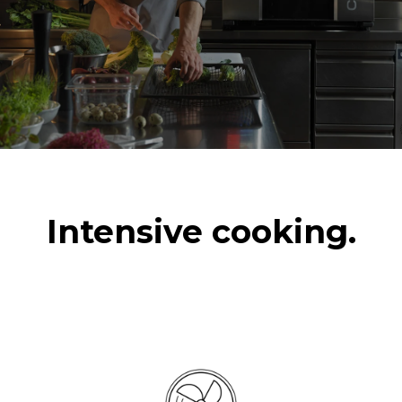
(загрузка 20%)
1 полная загрузка
жареного картофеля
3 полные загрузки блюд
на пару
2 часа работы пустой
печи при 180 °C
Intensive cooking.