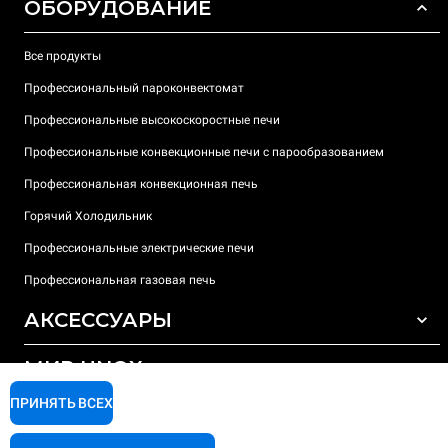
ОБОРУДОВАНИЕ
Все продукты
Профессиональный пароконвектомат
Профессиональные высокоскоростные печи
Профессиональные конвекционные печи с парообразованием
Профессиональная конвекционная печь
Горячий Холодильник
Профессиональные электрические печи
Профессиональная газовая печь
АКСЕССУАРЫ
МИР UNOX
ВСЕ АКСЕССУАРЫ
Моющие средства для автоматической мойки
ПРИНЯТЬ ВСЕХ
ПОДДЕРЖКА
Наши офисы по всему миру
Моющие средства для мойки вручную