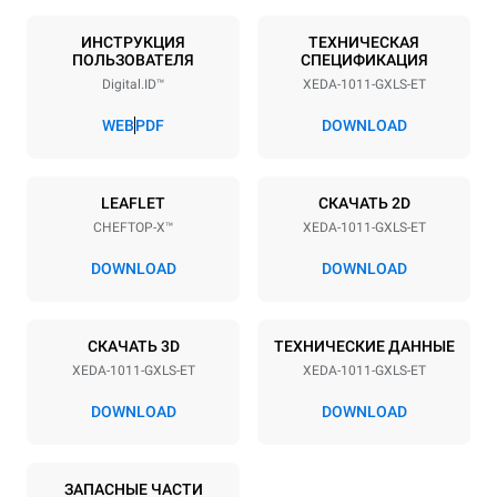
Количество уровней
Размер противня
10
GN 1/1
ИНСТРУКЦИЯ
ТЕХНИЧЕСКАЯ
ПОЛЬЗОВАТЕЛЯ
СПЕЦИФИКАЦИЯ
Расстояние между лотками
Digital.ID™
XEDA-1011-GXLS-ET
67 mm
WEB
PDF
DOWNLOAD
Мощность
LEAFLET
СКАЧАТЬ 2D
Напряжение
Příkon
CHEFTOP-X™
XEDA-1011-GXLS-ET
220-240V 1~
1,8 kW
DOWNLOAD
DOWNLOAD
Частота
Мощность газ
50 / 60 Hz
25
Тип вилки
СКАЧАТЬ 3D
ТЕХНИЧЕСКИЕ ДАННЫЕ
Schuko | ✓
XEDA-1011-GXLS-ET
XEDA-1011-GXLS-ET
DOWNLOAD
DOWNLOAD
*
Потребление в квт·ч и выбросы co2
ЗАПАСНЫЕ ЧАСТИ
Потребление в кВт·ч
Выбросы CO2