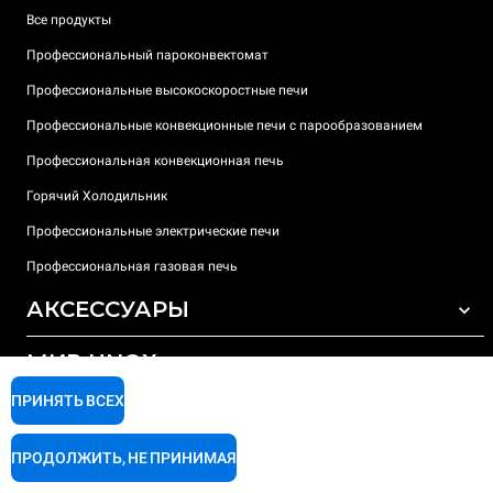
Все продукты
Профессиональный пароконвектомат
Профессиональные высокоскоростные печи
Профессиональные конвекционные печи с парообразованием
Профессиональная конвекционная печь
Горячий Холодильник
Профессиональные электрические печи
Профессиональная газовая печь
АКСЕССУАРЫ
МИР UNOX
ВСЕ АКСЕССУАРЫ
Моющие средства для автоматической мойки
ПРИНЯТЬ ВСЕХ
ПОДДЕРЖКА
Наши офисы по всему миру
Моющие средства для мойки вручную
ПРОДОЛЖИТЬ, НЕ ПРИНИМАЯ
Ионообменный фильтр
Гарантия Unox