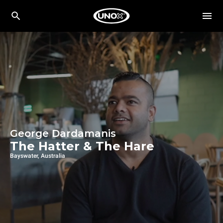
George Dardamanis
The Hatter & The Hare
Bayswater, Australia