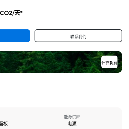
g CO2/天*
联系我们
计算耗费
能源供应
面板
电源