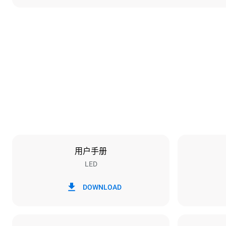
尺寸
宽度
800 mm
重量
72 kg
烤盘规格
烤盘数量
6
用户手册
LED
能源供应
电压
380-415V 3
DOWNLOAD
插头类型
不包括