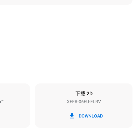
高度
682 mm
烤盘间距
75 mm
下载 2D
o™
XEFR-06EU-ELRV
频率
50 / 60 Hz
D
DOWNLOAD