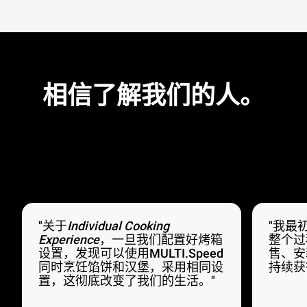
相信了解我们的人。
"关于
Individual Cooking
"我最
Experience
，一旦我们配置好烤箱
整个过
设置，发现可以使用MULTI.Speed
售、安
同时烹饪馅饼和汉堡，采用相同设
持续获
置，这彻底改变了我们的生活。"