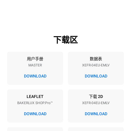
800 mm
811 mm
高度
重量
502 mm
57 kg
下载区
烤盘规格
烤盘数量
烤盘尺寸
4
600x400
用户手册
数据表
MASTER
XEFR-04EU-EMLV
烤盘间距
75 mm
DOWNLOAD
DOWNLOAD
能源供应
LEAFLET
下载 2D
BAKERLUX SHOP.Pro™
XEFR-04EU-EMLV
电压
功率
380-415V 3N~ / 220-240V
6,9 kW
DOWNLOAD
DOWNLOAD
3~ / 220-240V 1~
频率
插头类型