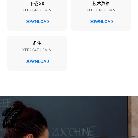
50 / 60 Hz
不包括
下载 3D
技术数据
XEFR-04EU-EMLV
XEFR-04EU-EMLV
DOWNLOAD
DOWNLOAD
*
电力能耗（kwh）和co2排放
电力能耗（kWh）
二氧化碳排放
备件
7.9 kWh/天
0 kg CO2/天
该估计仅包括烤箱产生的直
XEFR-04EU-EMLV
接排放。间接排放取决于其
连接到的电网的能源组合；
DOWNLOAD
通过选择购买由可再生能源
生产的能源，后者可以被消
除。
Greenhouse Gas
Protocol
假设每天使用烤箱(300天/年)：
8次半载羊角面包