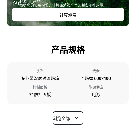
耗费计算器
根据您的使用习惯，计算该烤箱产生的耗费和排放量。
计算耗费
产品规格
类型
烤盘
专业带湿度对流烤箱
4 烤盘 600x400
控制面板
能源供应
7" 触控面板
电源
浏览全部
尺寸
宽度
深度