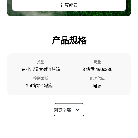
计算耗费
产品规格
类型
烤盘
专业带湿度对流烤箱
3 烤盘 460x330
控制面板
能源供应
2.4"触控面板。
电源
浏览全部
尺寸
宽度
深度
600 mm
669 mm