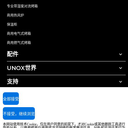
专业带湿度对流烤箱
商用热风炉
保温柜
商用电气式烤箱
商用燃气式烤箱
配件
UNOX世界
所有配件
自动清洗清洁剂
支持
我们在全球的办事处
手动清洗清洁剂
树脂过滤水处理
UNOX质保
全部接受
反渗透水处理
查找经销商
不接受，继续浏览
查找服务中心
AI Content Disclaimer
Privacy policy
Cookie policy
本网站使用技术Cookie，仅在用户同意的前提下，才对Cookie或其他跟踪工具进行
版权所有2026 UNOX SpA保留所有权利。Reg.Imp.Padova n°04230750285 -
性能分析，以便根据用户使用或浏览网络的偏爱推送信息，分析和监测访客行为