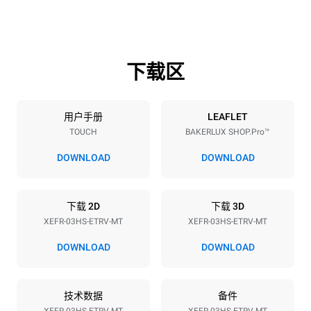
高度
重量
425 mm
36 kg
下载区
烤盘规格
烤盘数量
烤盘尺寸
3
460x330
用户手册
LEAFLET
TOUCH
BAKERLUX SHOP.Pro™
烤盘间距
75 mm
DOWNLOAD
DOWNLOAD
能源供应
下载 2D
下载 3D
XEFR-03HS-ETRV-MT
XEFR-03HS-ETRV-MT
电压
功率
220-240V 1~
3 kW
DOWNLOAD
DOWNLOAD
频率
插头类型
50 / 60 Hz
F型插头 | ✓
技术数据
备件