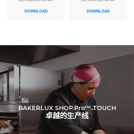
XEFR-03HS-ETRV-MT
XEFR-03HS-ETRV-MT
*
电力能耗（kwh）和co2排放
DOWNLOAD
DOWNLOAD
电力能耗（kWh）
二氧化碳排放
3.5 kWh/天
0 kg CO2/天
该估计仅包括烤箱产生的直
接排放。间接排放取决于其
连接到的电网的能源组合；
通过选择购买由可再生能源
生产的能源，后者可以被消
除。
Greenhouse Gas
Protocol
BAKERLUX SHOP.Pro™ TOUCH
卓越的生产线