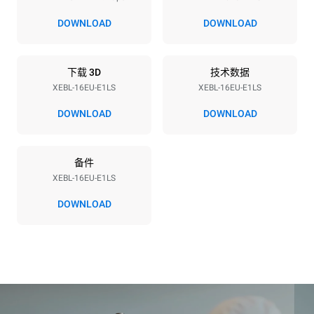
电压
功率
380-415V 3N~ / 220-240V
35,5 kW
DOWNLOAD
DOWNLOAD
3~
频率
插头类型
50 / 60 Hz
不包括
下载 3D
技术数据
XEBL-16EU-E1LS
XEBL-16EU-E1LS
DOWNLOAD
DOWNLOAD
*
电力能耗（kwh）和co2排放
电力能耗（kWh）
二氧化碳排放
备件
30.1 kWh/天
0 kg CO2/天
该估计仅包括烤箱产生的直
XEBL-16EU-E1LS
接排放。间接排放取决于其
连接到的电网的能源组合；
DOWNLOAD
通过选择购买由可再生能源
生产的能源，后者可以被消
除。
Greenhouse Gas
Protocol