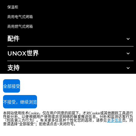
保温柜
商用电气式烤箱
商用燃气式烤箱
配件
UNOX世界
所有配件
自动清洗清洁剂
支持
我们在全球的办事处
手动清洗清洁剂
树脂过滤水处理
UNOX质保
全部接受
反渗透水处理
查找经销商
不接受，继续浏览
查找服务中心
AI Content Disclaimer
Privacy policy
Cookie policy
本网站使用技术Cookie，仅在用户同意的前提下，才对Cookie或其他跟踪工具进行
版权所有2026 UNOX SpA保留所有权利。Reg.Imp.Padova n°04230750285 -
性能分析，以便根据用户使用或浏览网络的偏爱推送信息，分析和监测访客行为
REA Padova 372835 - Cap.Soc.5.000.000€iv - 增值税/税号04230750285 - IT
（包括第三方行为）。有关更多信息并个性化您的选项，请参见
更多信息
页。同
意请选择“全部接受”；拒绝请点击×关闭符号。
WEEE Reg. No. IT08020000000377