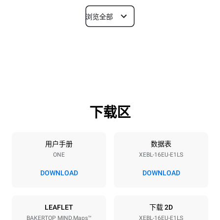
浏览全部
尺寸
宽度
深度
892 mm
925 mm
高度
重量
1875 mm
262 kg
下载区
烤盘规格
烤盘数量
烤盘尺寸
16
600x400
用户手册
数据表
ONE
XEBL-16EU-E1LS
烤盘间距
81.5 mm
DOWNLOAD
DOWNLOAD
能源供应
LEAFLET
下载 2D
BAKERTOP MIND.Maps™
XEBL-16EU-E1LS