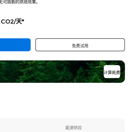
无可挑剔的烘焙效果。
g CO2/天*
免费试用
计算耗费
能源供应