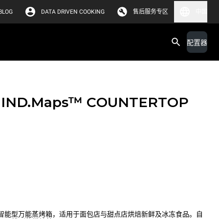
BLOG
DATA DRIVEN COOKING
售后服务专区
中国
配置器
IND.Maps™ COUNTERTOP
s™ PLUS 智能型万能蒸烤箱，适用于面包店与甜点店烘焙新鲜及冰冻食品。自