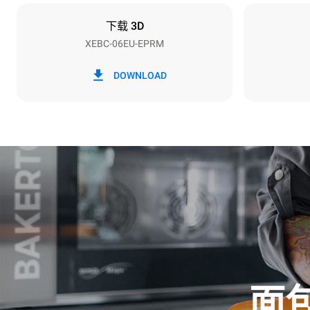
X | ✓
下载 3D
XEBC-06EU-EPRM
*
电力能耗（kwh）和co2排放
电力能耗（kW
DOWNLOAD
14.6 kWh/天
假设每周使用以
1次短时清
面