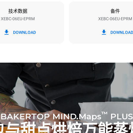
技术数据
备件
XEBC-06EU-EPRM
XEBC-06EU-EPRM
h）
二氧化碳排放
DOWNLOAD
DOWNLOA
0 kg CO2/天
该估计仅包括烤箱产生的直接排
放取决于其连接到的电网的能源
选择购买由可再生能源生产的能
以被消除。
下清洗程序(42 周/年)：
洗
™
BAKERTOP MIND.Maps
PLUS
包与甜点烘焙万能蒸