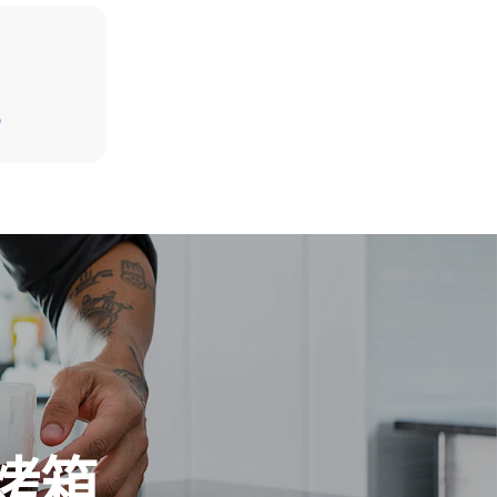
假设每天使用烤箱(300天/年)：
D
8次半载羊角面包
放。间接排
组合；通过
源，后者可
烤箱