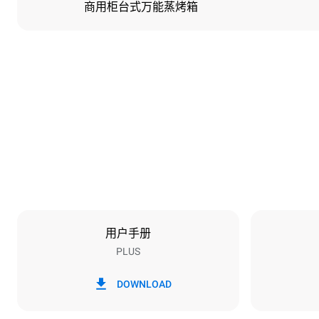
商用柜台式万能蒸烤箱
尺寸
宽度
860 mm
重量
112 kg
烤盘规格
烤盘数量
6
用户手册
PLUS
能源供应
电压
380-415V 3N
DOWNLOAD
1~
插头类型