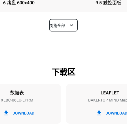
6 烤盘 600x400
9.5"触控面板
浏览全部
深度
967 mm
下载区
烤盘尺寸
600x400
数据表
LEAFLET
XEBC-06EU-EPRM
BAKERTOP MIND.Ma
功率
~ / 220-240V 3~ / 220-240V
14,3 kW / 14,3 kW / 14,3 kW
DOWNLOAD
DOWNLOA