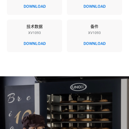
66 mm
DOWNLOAD
DOWNLOAD
能源供应
技术数据
备件
XV1093
XV1093
电压
功率
380-415V 3N~ / 220-240V
29,7 kW
DOWNLOAD
DOWNLOAD
3~
频率
插头类型
50 / 60 Hz
不包括