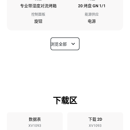
专业带湿度对流烤箱
20 烤盘 GN 1/1
控制面板
能源供应
旋钮
电源
浏览全部
尺寸
宽度
深度
913 mm
997 mm
高度
重量
1863 mm
240 kg
下载区
烤盘规格
烤盘数量
烤盘尺寸
20
GN 1/1
数据表
下载 2D
XV1093
XV1093
烤盘间距