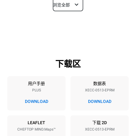
浏览全部
尺寸
宽度
深度
535 mm
872 mm
高度
重量
649 mm
68 kg
下载区
烤盘规格
烤盘数量
烤盘尺寸
5
GN 1/1
用户手册
数据表
PLUS
XECC-0513-EPRM
烤盘间距
67 mm
DOWNLOAD
DOWNLOAD
能源供应
LEAFLET
下载 2D
CHEFTOP MIND.Maps™
XECC-0513-EPRM
电压
功率