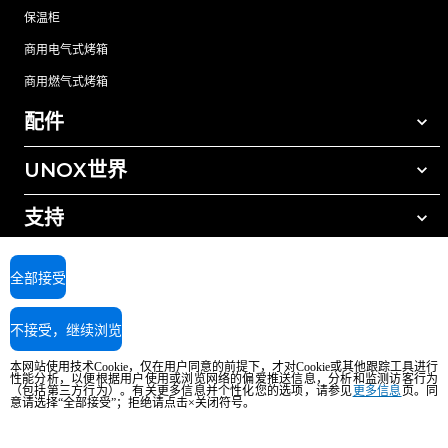
保温柜
商用电气式烤箱
商用燃气式烤箱
配件
UNOX世界
所有配件
自动清洗清洁剂
支持
我们在全球的办事处
手动清洗清洁剂
树脂过滤水处理
UNOX质保
全部接受
反渗透水处理
查找经销商
不接受，继续浏览
查找服务中心
AI Content Disclaimer
Privacy policy
Cookie policy
本网站使用技术Cookie，仅在用户同意的前提下，才对Cookie或其他跟踪工具进行
版权所有2026 UNOX SpA保留所有权利。Reg.Imp.Padova n°04230750285 -
性能分析，以便根据用户使用或浏览网络的偏爱推送信息，分析和监测访客行为
REA Padova 372835 - Cap.Soc.5.000.000€iv - 增值税/税号04230750285 - IT
（包括第三方行为）。有关更多信息并个性化您的选项，请参见
更多信息
页。同
意请选择“全部接受”；拒绝请点击×关闭符号。
WEEE Reg. No. IT08020000000377