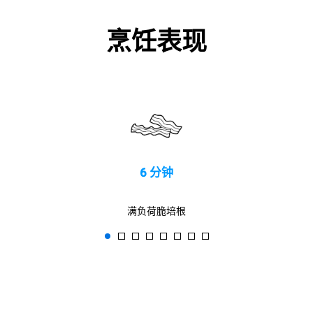
烹饪表现
6 分钟
满负荷脆培根