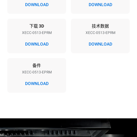
380-415V 3N~ / 220-240V
9,4 kW / 9,4 kW / 9,4 kW
DOWNLOAD
DOWNLOAD
3~ / 220-240V 1N~
频率
插头类型
50 / 60 Hz
X | ✓
下载 3D
技术数据
XECC-0513-EPRM
XECC-0513-EPRM
DOWNLOAD
DOWNLOAD
*
电力能耗（kwh）和co2排放
电力能耗（kWh）
二氧化碳排放
备件
21.6 kWh/天
0 kg CO2/天
该估计仅包括烤箱产生的直
XECC-0513-EPRM
接排放。间接排放取决于其
连接到的电网的能源组合；
DOWNLOAD
通过选择购买由可再生能源
生产的能源，后者可以被消
除。
Greenhouse Gas
Protocol
假设每天使用烤箱(300天/年)：
假设每周使用以下清洗程序(42
周/年)：
6次轻载烤鸡(载量为20%)
1次长时清洗
1次满载烘烤土豆
1次中时清洗
3次满载蒸汽烹饪
180°C空烤箱2小时