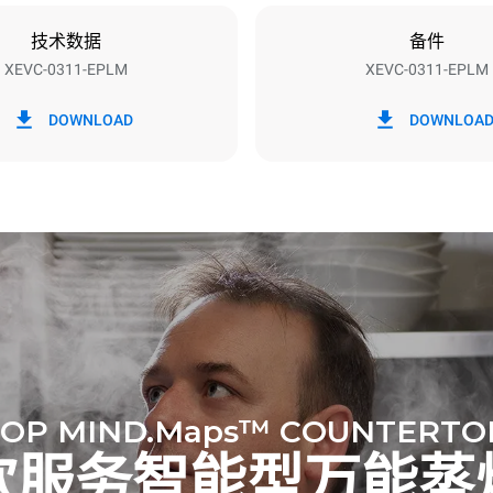
技术数据
备件
XEVC-0311-EPLM
XEVC-0311-EPLM
h）
二氧化碳排放
DOWNLOAD
DOWNLOA
0 kg CO2/天
该估计仅包括烤箱产生的直接排
放取决于其连接到的电网的能源
选择购买由可再生能源生产的能
以被消除。
下清洗程序(42 周/年)：
洗
洗
OP MIND.Maps™ COUNTERTO
饮服务智能型万能蒸