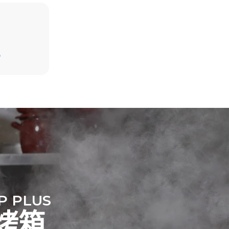
假设每天使用烤箱(300天/年)：
D
6次轻载烤鸡(载量为20%)
1次满载烘烤土豆
放。间接排
3次满载蒸汽烹饪
组合；通过
180°C空烤箱2小时
源，后者可
P PLUS
烤箱