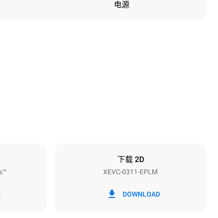
电源
高度
538 mm
烤盘间距
67 mm
下载 2D
s™
XEVC-0311-EPLM
频率
50 / 60 Hz
D
DOWNLOAD