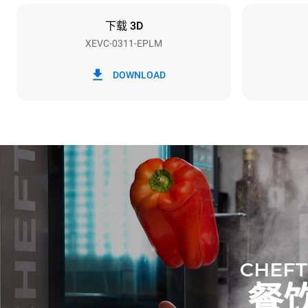
不包括
下载 3D
XEVC-0311-EPLM
*
电力能耗（kwh）和co2排放
电力能耗（kW
DOWNLOAD
16 kWh/天
假设每周使用以
1次长时清
1次中时清
CHEFT
餐