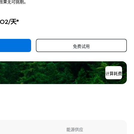
效果无可挑剔。
CO2/天*
免费试用
计算耗费
能源供应