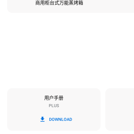
商用柜台式万能蒸烤箱
尺寸
宽度
750 mm
重量
56 kg
烤盘规格
烤盘数量
3
用户手册
PLUS
能源供应
电压
380-415V 3N
DOWNLOAD
1~
插头类型