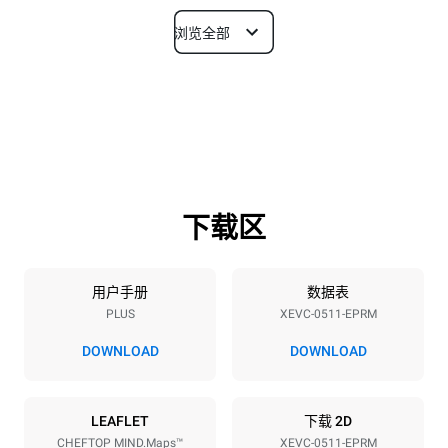
浏览全部
尺寸
宽度
深度
750 mm
783 mm
高度
重量
675 mm
70 kg
下载区
烤盘规格
烤盘数量
烤盘尺寸
5
GN 1/1
用户手册
数据表
PLUS
XEVC-0511-EPRM
烤盘间距
67 mm
DOWNLOAD
DOWNLOAD
能源供应
LEAFLET
下载 2D
CHEFTOP MIND.Maps™
XEVC-0511-EPRM