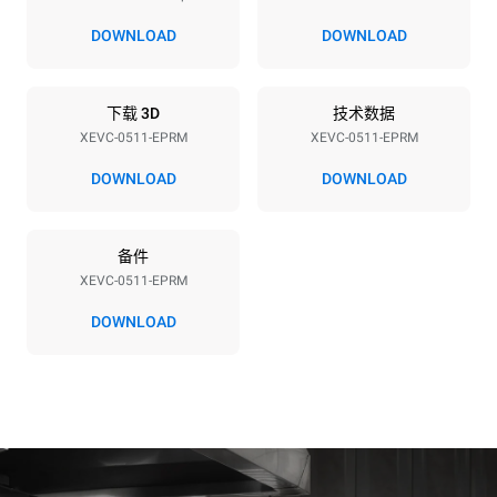
电压
功率
380-415V 3N~ / 220-240V
9,4 kW / 9,4 kW / 9,4 kW
DOWNLOAD
DOWNLOAD
3~ / 220-240V 1~
频率
插头类型
50 / 60 Hz
X | ✓
下载 3D
技术数据
XEVC-0511-EPRM
XEVC-0511-EPRM
DOWNLOAD
DOWNLOAD
*
电力能耗（kwh）和co2排放
电力能耗（kWh）
二氧化碳排放
备件
21.7 kWh/天
0 kg CO2/天
该估计仅包括烤箱产生的直
XEVC-0511-EPRM
接排放。间接排放取决于其
连接到的电网的能源组合；
DOWNLOAD
通过选择购买由可再生能源
生产的能源，后者可以被消
除。
Greenhouse Gas
Protocol
假设每天使用烤箱(300天/年)：
假设每周使用以下清洗程序(42
周/年)：
6次轻载烤鸡(载量为20%)
1次长时清洗
1次满载烘烤土豆
1次中时清洗
3次满载蒸汽烹饪
180°C空烤箱2小时