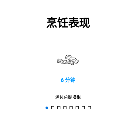
烹饪表现
6 分钟
满负荷脆培根