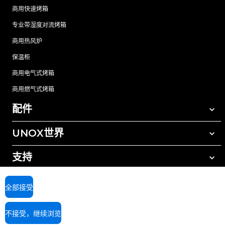
商用快速烤箱
专业带湿度对流烤箱
商用热风炉
保温柜
商用电气式烤箱
商用燃气式烤箱
配件
UNOX世界
所有配件
自动清洗清洁剂
支持
我们在全球的办事处
手动清洗清洁剂
树脂过滤水处理
UNOX质保
全部接受
反渗透水处理
查找经销商
不接受，继续浏览
查找服务中心
AI Content Disclaimer
Privacy policy
Cookie policy