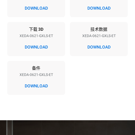
220-240V 1~
1,4 kW
DOWNLOAD
DOWNLOAD
频率
最大燃气功率
50 / 60 Hz
27
下载 3D
技术数据
插头类型
XEDA-0621-GXLS-ET
XEDA-0621-GXLS-ET
F型插头 | ✓
DOWNLOAD
DOWNLOAD
*
电力能耗（kwh）和co2排放
备件
电力能耗（kWh）
二氧化碳排放
XEDA-0621-GXLS-ET
113.6 kWh/天
20.6 kg CO2/天
该估算仅包括燃气燃烧产生
DOWNLOAD
的直接排放。电力消耗的直
接排放为零，间接排放取决
于所连电网的能源结构，选
择购买可再生能源可以消除
间接排放影响。没有数据可
以用于计算与天然气供应相
关的间接排放量。
二氧化碳数据来
源：
Greenhouse Gas
Protocol