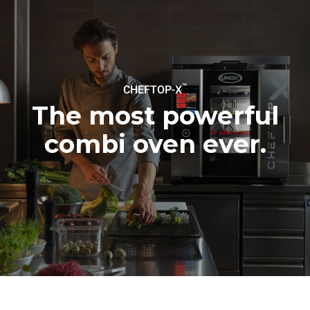
假设每天使用烤箱(365天/年)：
假设每周使用以下清洗程序(52
周/年)：
6次满载烤鸡
7次长时清洗
6 次满载蒸汽烹饪
™
CHEFTOP-X
The most powerful
combi oven ever.