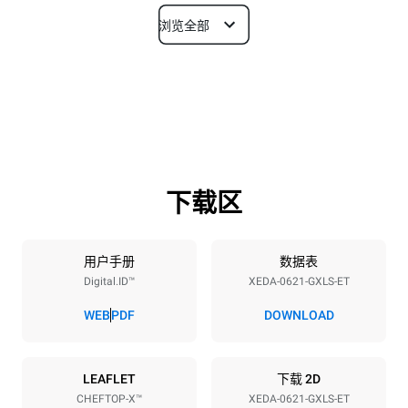
浏览全部
尺寸
宽度
深度
860 mm
1180 mm
高度
重量
849 mm
168 kg
下载区
烤盘规格
烤盘数量
烤盘尺寸
6
GN 2/1
用户手册
数据表
Digital.ID™
XEDA-0621-GXLS-ET
烤盘间距
77 mm
WEB
PDF
DOWNLOAD
能源供应
LEAFLET
下载 2D
CHEFTOP-X™
XEDA-0621-GXLS-ET
电压
功率