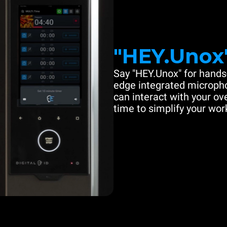
"HEY.Unox
Say "HEY.Unox" for hands-
edge integrated microph
can interact with your ove
time to simplify your work