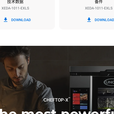
技术数据
备件
XEDA-1011-EXLS
XEDA-1011-EXLS
h）
二氧化碳排放
DOWNLOAD
DOWNLOA
0 kg CO2/天
该估计仅包括烤箱产生的直接排
放取决于其连接到的电网的能源
选择购买由可再生能源生产的能
以被消除。
下清洗程序(42 周/年)：
洗
洗
™
CHEFTOP-X