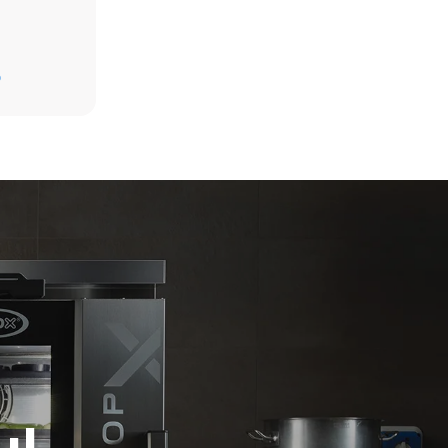
假设每天使用烤箱(300天/年)：
D
6次轻载烤鸡(载量为20%)
1次满载烘烤土豆
放。间接排
3次满载蒸汽烹饪
组合；通过
180°C空烤箱2小时
源，后者可