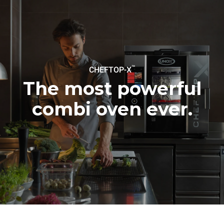
Protocol
假设每天使用烤箱(365天/年)：
假设每周使用以下清洗程序(52
周/年)：
6次满载烤鸡
7次长时清洗
6 次满载蒸汽烹饪
™
CHEFTOP-X
The most powerful
combi oven ever.