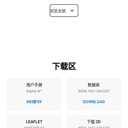
浏览全部
尺寸
宽度
深度
860 mm
1180 mm
高度
重量
1219 mm
250 kg
下载区
烤盘规格
烤盘数量
烤盘尺寸
10
GN 2/1
用户手册
数据表
Digital.ID™
XEDA-1021-GXLS-ET
烤盘间距
83 mm
WEB
PDF
DOWNLOAD
能源供应
LEAFLET
下载 2D