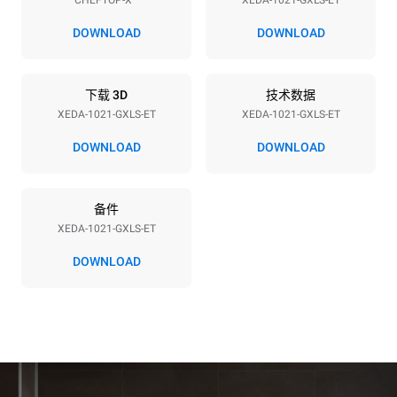
CHEFTOP-X™
XEDA-1021-GXLS-ET
电压
功率
220-240V 1~
2,2 kW
DOWNLOAD
DOWNLOAD
频率
最大燃气功率
50 / 60 Hz
40
下载 3D
技术数据
插头类型
XEDA-1021-GXLS-ET
XEDA-1021-GXLS-ET
F型插头 | ✓
DOWNLOAD
DOWNLOAD
*
电力能耗（kwh）和co2排放
备件
电力能耗（kWh）
二氧化碳排放
XEDA-1021-GXLS-ET
176.4 kWh/天
31.9 kg CO2/天
该估算仅包括燃气燃烧产生
DOWNLOAD
的直接排放。电力消耗的直
接排放为零，间接排放取决
于所连电网的能源结构，选
择购买可再生能源可以消除
间接排放影响。没有数据可
以用于计算与天然气供应相
关的间接排放量。
二氧化碳数据来
源：
Greenhouse Gas