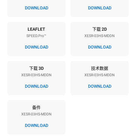
75 mm
DOWNLOAD
DOWNLOAD
能源供应
LEAFLET
下载 2D
SPEED.Pro™
XESR-03HS-MDDN
电压
功率
220-240V 1N~
3,6 kW
DOWNLOAD
DOWNLOAD
频率
插头类型
50 Hz
F型插头 | ✓
下载 3D
技术数据
XESR-03HS-MDDN
XESR-03HS-MDDN
*
电力能耗（kwh）和co2排放
DOWNLOAD
DOWNLOAD
电力能耗（kWh）
二氧化碳排放
15.9 kWh/天
0 kg CO2/天
备件
该估计仅包括烤箱产生的直
接排放。间接排放取决于其
XESR-03HS-MDDN
连接到的电网的能源组合；
通过选择购买由可再生能源
DOWNLOAD
生产的能源，后者可以被消
除。
Greenhouse Gas