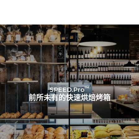
Protocol
假设每天使用烤箱(300天/年)：
在MULTI.Speed模式下烹饪
3小时
在MULTI.Speed单份模式下
烹饪4小时
在对流模式下满载烹饪1小时
™
SPEED.Pro
前所未有的快速烘焙烤箱