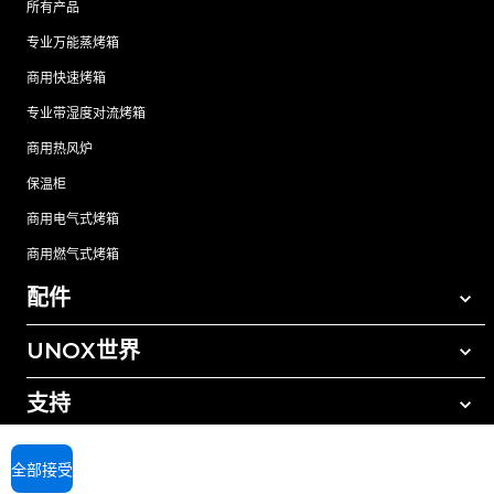
所有产品
专业万能蒸烤箱
商用快速烤箱
专业带湿度对流烤箱
商用热风炉
保温柜
商用电气式烤箱
商用燃气式烤箱
配件
UNOX世界
所有配件
自动清洗清洁剂
支持
我们在全球的办事处
手动清洗清洁剂
树脂过滤水处理
UNOX质保
全部接受
反渗透水处理
查找经销商