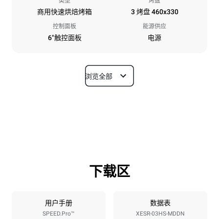
类型
烤盘
商用快速烘焙烤箱
3 烤盘 460x330
控制面板
能源供应
6"触控面板
电源
浏览全部
尺寸
宽度
深度
600 mm
797 mm
高度
重量
541 mm
89 kg
下载区
烤盘规格
烤盘数量
烤盘尺寸
3
460x330
用户手册
数据表
SPEED.Pro™
XESR-03HS-MDDN
烤盘间距