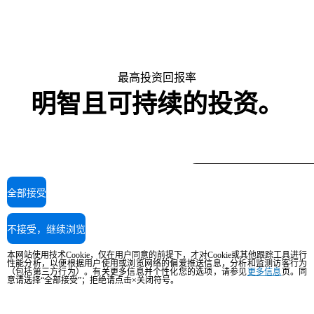
最高投资回报率
明智且可持续的投资。
全部接受
不接受，继续浏览
本网站使用技术Cookie，仅在用户同意的前提下，才对Cookie或其他跟踪工具进行
性能分析，以便根据用户使用或浏览网络的偏爱推送信息，分析和监测访客行为
（包括第三方行为）。有关更多信息并个性化您的选项，请参见
更多信息
页。同
智能。可靠。高效
意请选择“全部接受”；拒绝请点击×关闭符号。
专为创造不同而