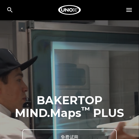
BAKERTOP
™
MIND.Maps
PLUS
免费试用