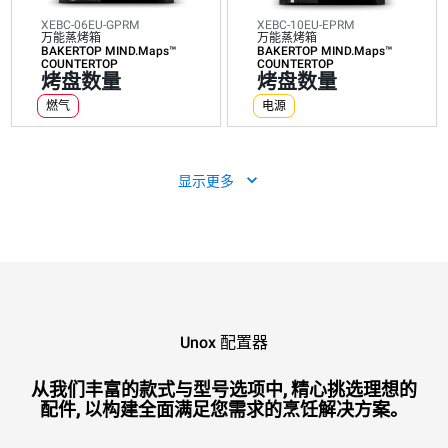
化
化
化
化
化
碳
碳
碳
碳
碳
XEBC-06EU-GPRM
XEBC-10EU-EPRM
排
排
排
排
排
万能蒸烤箱
万能蒸烤箱
放:
放:
放:
放:
放:
BAKERTOP MIND.Maps™
BAKERTOP MIND.Maps™
0
0
3.3
0
4
COUNTERTOP
COUNTERTOP
kg
kg
kg
kg
kg
烤盘数量
烤盘数量
CO2/
CO2/
CO2/
CO2/
CO2/
天
天
天
天
天
燃气
电源
显示更多
Unox 配置器
XEBC-10EU-GPRM
万能蒸烤箱
BAKERTOP MIND.Maps™
COUNTERTOP
从我们丰富的款式与型号选项中, 精心挑选理想的
烤盘数量
配件, 以构建全面满足您需求的烹饪解决方案。
燃气