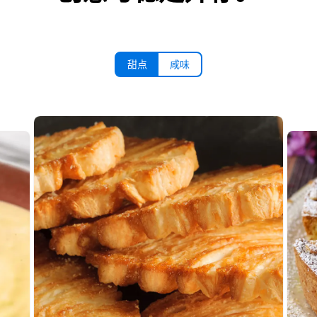
甜点
咸味