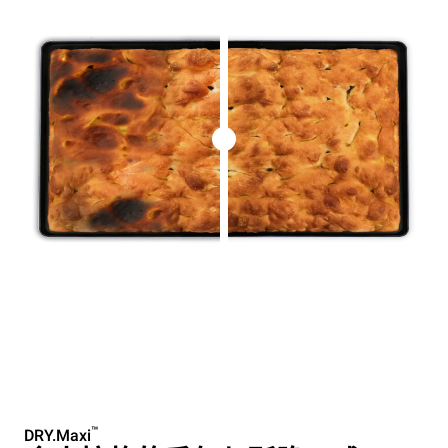
™
DRY.Maxi