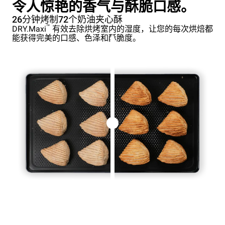
令人惊艳的香气与酥脆口感。
26分钟烤制72个奶油夹心酥
™
DRY.Maxi
有效去除烘烤室内的湿度，让您的每次烘焙都
能获得完美的口感、色泽和酥脆度。