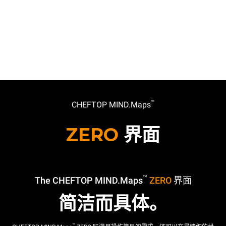
™
CHEFTOP MIND.Maps
ZERO
界面
™
The CHEFTOP MIND.Maps
ZERO
界面
简洁而具体。
™