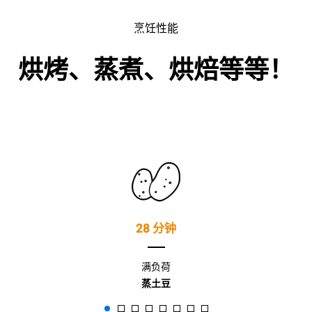
烹饪性能
烘烤、蒸煮、烘焙等等！
28 分钟
满负荷
蒸土豆