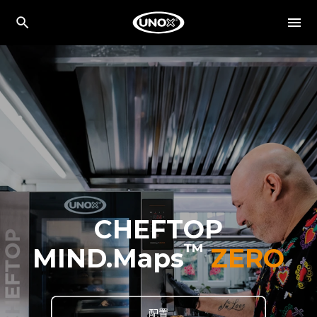
CHEFTOP
™
MIND.Maps
ZERO
配置