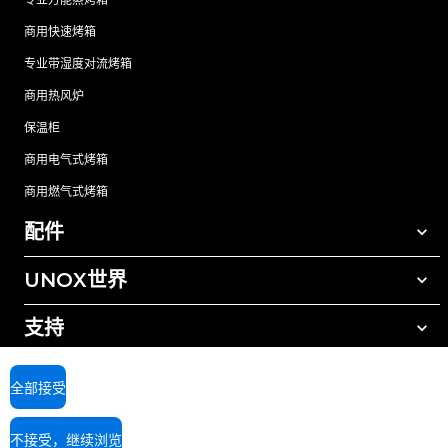
专业万能蒸烤箱
商用快速烤箱
专业带湿度对流烤箱
商用热风炉
保温柜
商用电气式烤箱
商用燃气式烤箱
配件
UNOX世界
所有配件
自动清洗清洁剂
支持
我们在全球的办事处
手动清洗清洁剂
树脂过滤水处理
UNOX质保
全部接受
反渗透水处理
查找经销商
不接受，继续浏览
查找服务中心