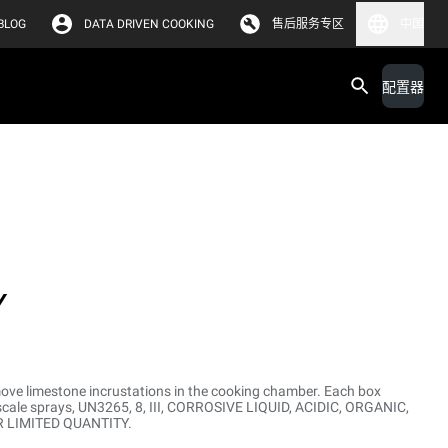
BLOG
DATA DRIVEN COOKING
售后服务专区
中国
配置器
Y
move limestone incrustations in the cooking chamber. Each box
escale sprays, UN3265, 8, III, CORROSIVE LIQUID, ACIDIC, ORGANIC,
DR LIMITED QUANTITY.