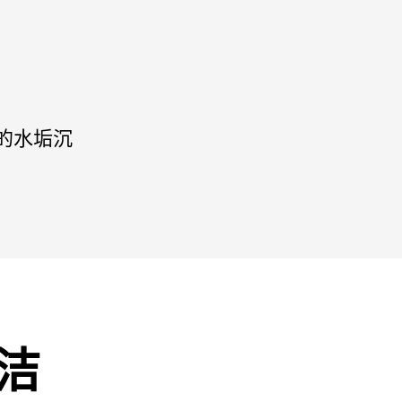
内的水垢沉
清洁