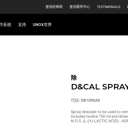
查找经销商
查找服务中心
TESTIMONIALS
作系统
支持
UNOX世界
除
D&CAL SPRA
代码: DB1090A0
Spray descaler to be used to re
includes twelve 750 ml anti-lim
N.O.S. (L-(+)-LACTIC ACID) - A