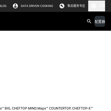
BLOG
DATA DRIVEN COOKING
售后服务专区
中国
配置器
s™ BIG
,
CHEFTOP MIND.Maps™ COUNTERTOP
,
CHEFTOP-X™